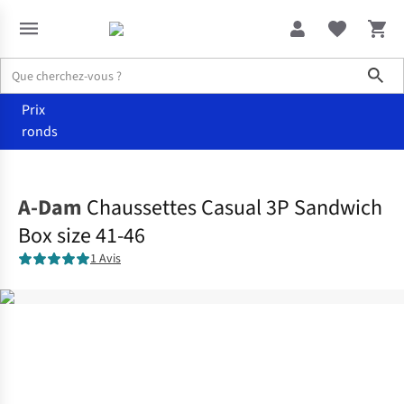
Sho
Prix
ronds
Accessoires
Chaussettes
A-Dam
Chaussettes Casual 3P Sandwich
Box size 41-46
1 Avis