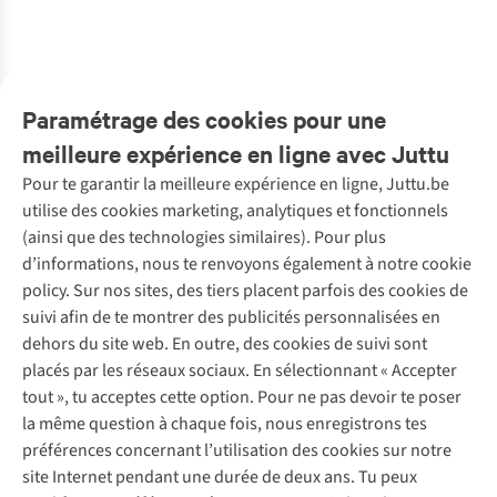
€12,99
€12,99
€12,99
€12,99
€12,99
€12,99
€14,99
€11,99
Percolator size
41-46
Sardines size
41-46
size 41-46
41-46
Take Away size
Fish
disponible
41-46
41-46
41-46
Embroidery
size 41-46
1
couleur
1
couleur
1
couleur
1
couleur
1
couleur
1
couleur
1
couleur
1
couleur
disponible
disponible
disponible
disponible
disponible
disponible
disponible
disponible
Paramétrage des cookies pour une
meilleure expérience en ligne avec Juttu
Pour te garantir la meilleure expérience en ligne, Juttu.be
Service client
utilise des cookies marketing, analytiques et fonctionnels
(ainsi que des technologies similaires). Pour plus
Questions fréquentes
d’informations, nous te renvoyons également à notre cookie
Nos services
Commander
policy. Sur nos sites, des tiers placent parfois des cookies de
Payer
Vintage - ReJUsed
suivi afin de te montrer des publicités personnalisées en
Juttu
10 % réduction étudiants
Atelier de couture
dehors du site web. En outre, des cookies de suivi sont
Klarna : post-paiement
Personal shopping
placés par les réseaux sociaux. En sélectionnant « Accepter
Qui sommes-nous ?
Livraison
Boîte à vêtements
tout », tu acceptes cette option. Pour ne pas devoir te poser
Juttu Friends
Abonne-toi à la newsletter
Retourner
Événements / ateliers
la même question à chaque fois, nous enregistrons tes
Inspiration
Rétractation d'une commande
préférences concernant l’utilisation des cookies sur notre
Travailler chez Juttu
Garantie
Suivez-nous
site Internet pendant une durée de deux ans. Tu peux
Nos magasins