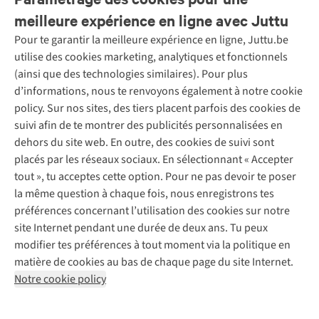
meilleure expérience en ligne avec Juttu
Pour te garantir la meilleure expérience en ligne, Juttu.be
Service client
utilise des cookies marketing, analytiques et fonctionnels
(ainsi que des technologies similaires). Pour plus
Questions fréquentes
d’informations, nous te renvoyons également à notre cookie
Nos services
Commander
policy. Sur nos sites, des tiers placent parfois des cookies de
Payer
Vintage - ReJUsed
suivi afin de te montrer des publicités personnalisées en
Juttu
10 % réduction étudiants
Atelier de couture
dehors du site web. En outre, des cookies de suivi sont
Klarna : post-paiement
Personal shopping
placés par les réseaux sociaux. En sélectionnant « Accepter
Qui sommes-nous ?
Livraison
Boîte à vêtements
tout », tu acceptes cette option. Pour ne pas devoir te poser
Juttu Friends
Abonne-toi à la newsletter
Retourner
Événements / ateliers
la même question à chaque fois, nous enregistrons tes
Inspiration
Rétractation d'une commande
préférences concernant l’utilisation des cookies sur notre
Travailler chez Juttu
Garantie
Suivez-nous
site Internet pendant une durée de deux ans. Tu peux
Nos magasins
Contact
modifier tes préférences à tout moment via la politique en
Le monde de Juttu
matière de cookies au bas de chaque page du site Internet.
Entrepreneuriat responsable
Notre cookie policy
Déclaration d’accessibilité
Mentions légales
Politique de confidentialté
Conditions générales
Cookie policy