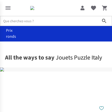
Sho
Prix
ronds
Maison
Jouets
All the ways to say
Jouets Puzzle Italy