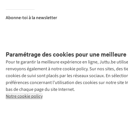
Abonne-toi à la newsletter
Paramétrage des cookies pour une meilleure 
Pour te garantir la meilleure expérience en ligne, Juttu.be utili
Menti
renvoyons également à notre cookie policy. Sur nos sites, des ti
Retail Concepts
cookies de suivi sont placés par les réseaux sociaux. En sélecti
N.V.,
préférences concernant l’utilisation des cookies sur notre site
Smallandlaan
bas de chaque page du site Internet.
9, 2660
Notre cookie policy
Hoboken
+32 (0)3 828
30 15
team@juttu.be