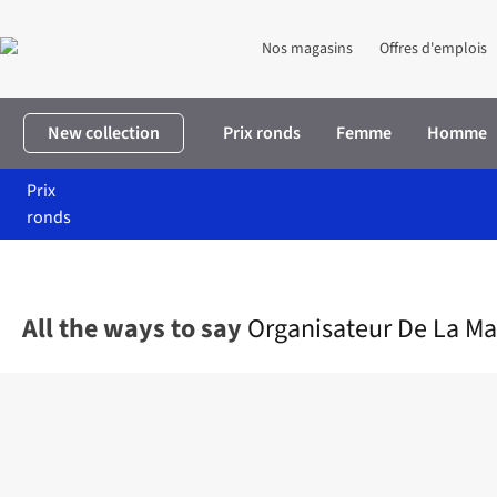
Nos magasins
Offres d'emplois
New collection
Prix ronds
Femme
Homme
Prix
ronds
Accueil
Maison & décoration
Maison
Rangements
Organisa
All the ways to say
Organisateur De La Ma