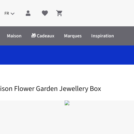
FR
Shopping cart
Maison
🎁 Cadeaux
Marques
Inspiration
teur De La Maison Flower Garden Jewellery Box
ison Flower Garden Jewellery Box