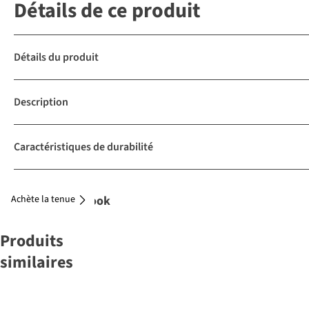
Détails de ce produit
Détails du produit
Description
Caractéristiques de durabilité
Achète la tenue
Complétez le look
Produits
similaires
All the ways
QUÉ RICO
&KLEVERING
Doiy
MAEGEN
WD Lifestyle