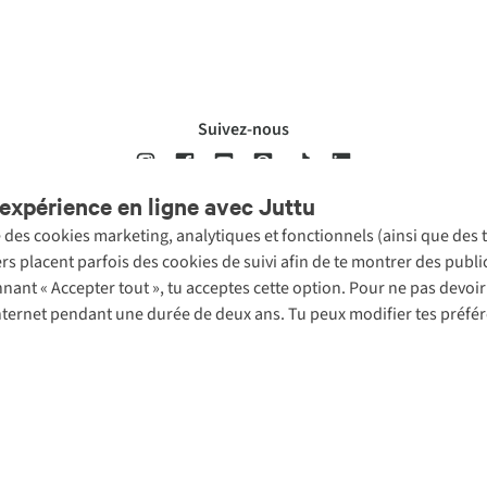
Suivez-nous
expérience en ligne avec Juttu
se des cookies marketing, analytiques et fonctionnels (ainsi que des
ons légales
Politique de confidentialté
Conditions générales
Cookie 
ers placent parfois des cookies de suivi afin de te montrer des publ
onnant « Accepter tout », tu acceptes cette option. Pour ne pas devo
 Internet pendant une durée de deux ans. Tu peux modifier tes préfé