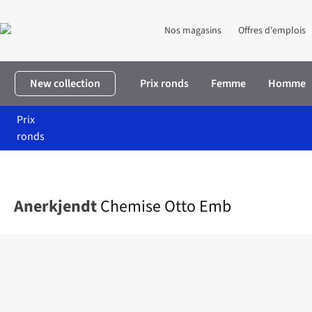
Nos magasins
Offres d'emplois
New collection
Prix ronds
Femme
Homme
Prix
ronds
Accueil
Homme
Vêtements
Chemises
Chemise Otto Emb
Anerkjendt
Chemise Otto Emb