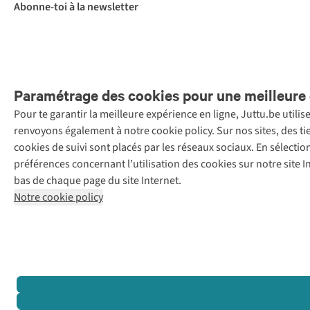
Abonne-toi à la newsletter
Paramétrage des cookies pour une meilleure 
Pour te garantir la meilleure expérience en ligne, Juttu.be utili
Menti
renvoyons également à notre cookie policy. Sur nos sites, des ti
Retail Concepts
cookies de suivi sont placés par les réseaux sociaux. En sélecti
N.V.,
préférences concernant l’utilisation des cookies sur notre site
Smallandlaan
bas de chaque page du site Internet.
9, 2660
Notre cookie policy
Hoboken
+32 (0)3 828
30 15
team@juttu.be
BTW BE
0416.762.280