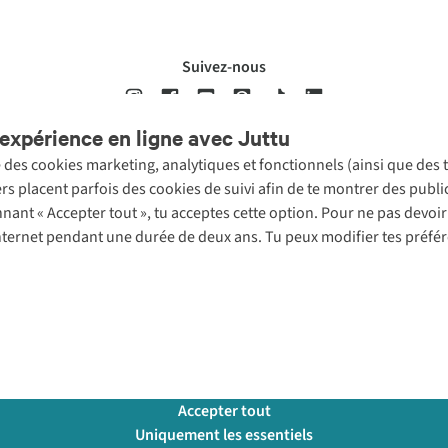
Suivez-nous
expérience en ligne avec Juttu
se des cookies marketing, analytiques et fonctionnels (ainsi que des
ons légales
Politique de confidentialté
Conditions générales
Cookie 
ers placent parfois des cookies de suivi afin de te montrer des publ
onnant « Accepter tout », tu acceptes cette option. Pour ne pas devo
 Internet pendant une durée de deux ans. Tu peux modifier tes préfé
Accepter tout
Uniquement les essentiels