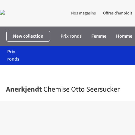
Nos magasins
Offres d'emplois
New collection
Prix ronds
Femme
Homme
Prix
ronds
Accueil
Homme
Vêtements
Chemises
Chemise Otto Seersu
Anerkjendt
Chemise Otto Seersucker