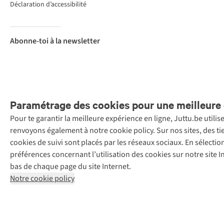
Déclaration d’accessibilité
Abonne-toi à la newsletter
Paramétrage des cookies pour une meilleure 
Pour te garantir la meilleure expérience en ligne, Juttu.be utili
Menti
renvoyons également à notre cookie policy. Sur nos sites, des ti
Retail Concepts
cookies de suivi sont placés par les réseaux sociaux. En sélecti
N.V.,
préférences concernant l’utilisation des cookies sur notre site
Smallandlaan
bas de chaque page du site Internet.
9, 2660
Notre cookie policy
Hoboken
+32 (0)3 828
30 15