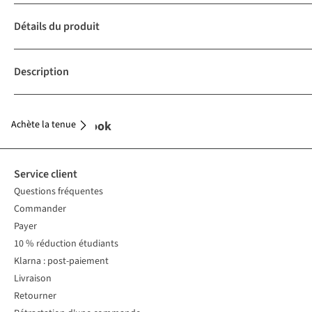
Détails du produit
Description
Achète la tenue
Complétez le look
Service client
Questions fréquentes
Commander
Payer
10 % réduction étudiants
Klarna : post-paiement
Livraison
Retourner