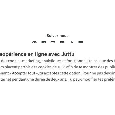
Suivez-nous
expérience en ligne avec Juttu
se des cookies marketing, analytiques et fonctionnels (ainsi que des
ons légales
Politique de confidentialté
Conditions générales
Cookie 
ers placent parfois des cookies de suivi afin de te montrer des publ
onnant « Accepter tout », tu acceptes cette option. Pour ne pas devo
 Internet pendant une durée de deux ans. Tu peux modifier tes préfé