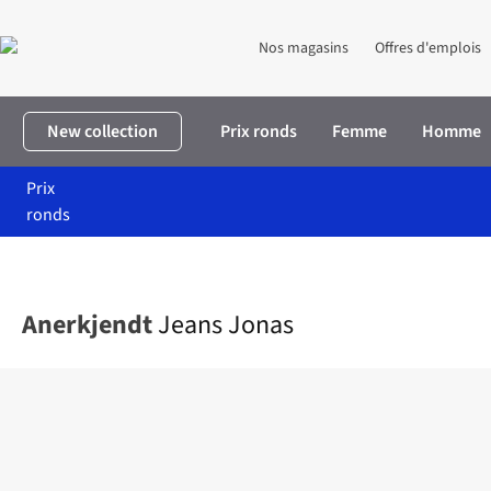
Nos magasins
Offres d'emplois
New collection
Prix ronds
Femme
Homme
Prix
ronds
Accueil
Homme
Vêtements
Pantalons
Jeans Jonas
Anerkjendt
Jeans Jonas