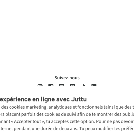
Suivez-nous
expérience en ligne avec Juttu
se des cookies marketing, analytiques et fonctionnels (ainsi que des
ons légales
Politique de confidentialté
Conditions générales
Cookie 
ers placent parfois des cookies de suivi afin de te montrer des publ
onnant « Accepter tout », tu acceptes cette option. Pour ne pas devo
 Internet pendant une durée de deux ans. Tu peux modifier tes préfé