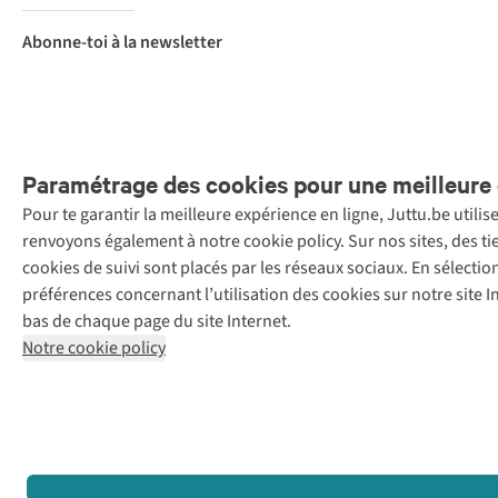
Abonne-toi à la newsletter
Paramétrage des cookies pour une meilleure 
Pour te garantir la meilleure expérience en ligne, Juttu.be utili
Menti
renvoyons également à notre cookie policy. Sur nos sites, des ti
Retail Concepts
cookies de suivi sont placés par les réseaux sociaux. En sélecti
N.V.,
préférences concernant l’utilisation des cookies sur notre site
Smallandlaan
bas de chaque page du site Internet.
9, 2660
Notre cookie policy
Hoboken
+32 (0)3 828
30 15
team@juttu.be
BTW BE