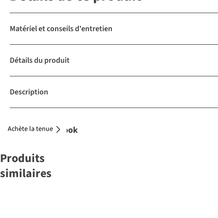
Matériel et conseils d'entretien
Détails du produit
Description
Achète la tenue
Complétez le look
Produits
similaires
-50%
&KLEVERING
HKLiving
HKLiving
HKLiving
&KLEVERING
HKLiving
Vaisselle
Vaisselle 70S
Vaisselle 70S
Vaisselle 70S
Ustensiles De
Vaisselle 70S