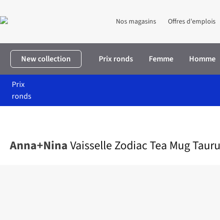
Nos magasins
Offres d'emplois
New collection
Prix ronds
Femme
Homme
Prix
ronds
Accueil
Maison & décoration
Maison
Cuisine
Vaisselle Zodi
Anna+Nina
Vaisselle Zodiac Tea Mug Taur