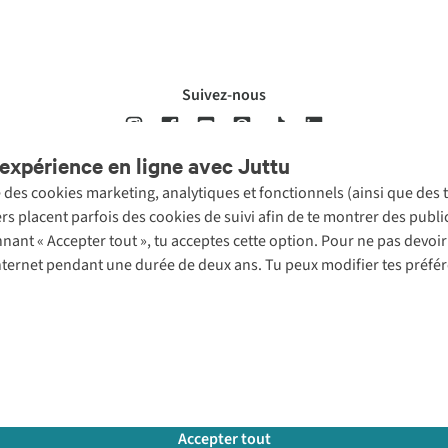
Suivez-nous
expérience en ligne avec Juttu
se des cookies marketing, analytiques et fonctionnels (ainsi que des
ons légales
Politique de confidentialté
Conditions générales
Cookie 
ers placent parfois des cookies de suivi afin de te montrer des publ
onnant « Accepter tout », tu acceptes cette option. Pour ne pas devo
 Internet pendant une durée de deux ans. Tu peux modifier tes préfé
Accepter tout