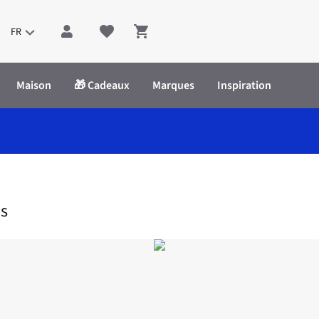
FR
Shopping cart
Maison
🎁 Cadeaux
Marques
Inspiration
ac Tea Mug Taurus
us