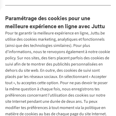
Description
Paramétrage des cookies pour une
meilleure expérience en ligne avec Juttu
Pour te garantir la meilleure expérience en ligne, Juttu.be
Service client
utilise des cookies marketing, analytiques et fonctionnels
(ainsi que des technologies similaires). Pour plus
Questions fréquentes
d’informations, nous te renvoyons également à notre cookie
Nos services
Commander
policy. Sur nos sites, des tiers placent parfois des cookies de
Payer
Vintage - ReJUsed
suivi afin de te montrer des publicités personnalisées en
Juttu
10 % réduction étudiants
Atelier de couture
dehors du site web. En outre, des cookies de suivi sont
Klarna : post-paiement
Personal shopping
placés par les réseaux sociaux. En sélectionnant « Accepter
Qui sommes-nous ?
Livraison
Boîte à vêtements
tout », tu acceptes cette option. Pour ne pas devoir te poser
Juttu Friends
Abonne-toi à la newsletter
Retourner
Événements / ateliers
la même question à chaque fois, nous enregistrons tes
Inspiration
Rétractation d'une commande
préférences concernant l’utilisation des cookies sur notre
Travailler chez Juttu
Garantie
Suivez-nous
site Internet pendant une durée de deux ans. Tu peux
Nos magasins
Contact
modifier tes préférences à tout moment via la politique en
Le monde de Juttu
matière de cookies au bas de chaque page du site Internet.