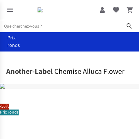
Sho
Prix
ronds
Vêtements
Chemisiers
Another-Label
Chemise Alluca Flower
-50%
Prix ronds