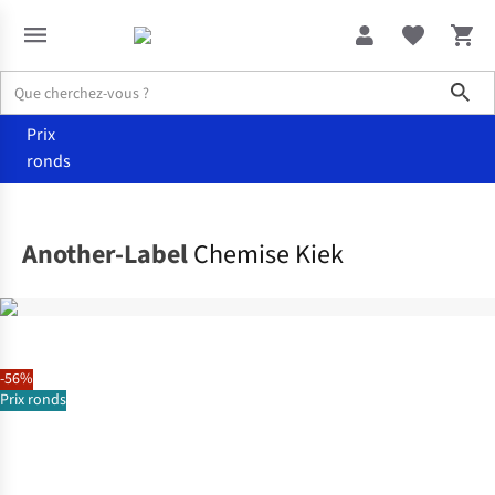
Sho
Prix
ronds
Vêtements
Chemisiers
Another-Label
Chemise Kiek
-56%
Prix ronds