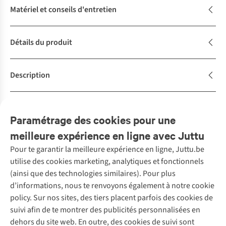
Matériel et conseils d'entretien
Détails du produit
Description
Achète la tenue
Complétez le look
Paramétrage des cookies pour une
meilleure expérience en ligne avec Juttu
Pour te garantir la meilleure expérience en ligne, Juttu.be
Service client
utilise des cookies marketing, analytiques et fonctionnels
(ainsi que des technologies similaires). Pour plus
Questions fréquentes
d’informations, nous te renvoyons également à notre cookie
Nos services
Commander
policy. Sur nos sites, des tiers placent parfois des cookies de
Payer
Vintage - ReJUsed
suivi afin de te montrer des publicités personnalisées en
Juttu
10 % réduction étudiants
Atelier de couture
dehors du site web. En outre, des cookies de suivi sont