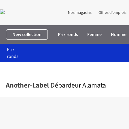
Nos magasins
Offres d'emplois
New collection
Prix ronds
Femme
Homme
Prix
ronds
Accueil
Femme
Vêtements
T-shirts & tops
Débardeur Alama
Another-Label
Débardeur Alamata