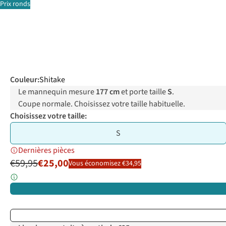
Prix ronds
Couleur
:
Shitake
Le mannequin mesure
177 cm
et porte taille
S
.
Coupe normale. Choisissez votre taille habituelle.
Choisissez votre taille:
S
Dernières pièces
€59,95
€25,00
Vous économisez €34,95