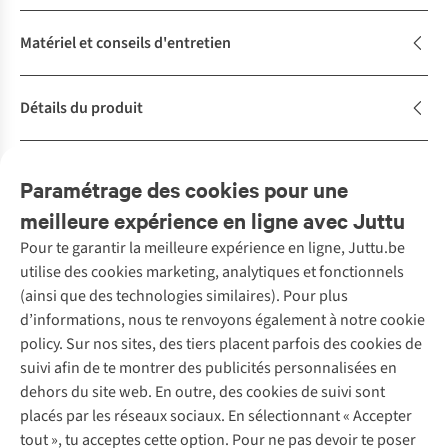
Matériel et conseils d'entretien
Détails du produit
Description
Paramétrage des cookies pour une
meilleure expérience en ligne avec Juttu
Pour te garantir la meilleure expérience en ligne, Juttu.be
Service client
utilise des cookies marketing, analytiques et fonctionnels
(ainsi que des technologies similaires). Pour plus
Questions fréquentes
d’informations, nous te renvoyons également à notre cookie
Nos services
Commander
policy. Sur nos sites, des tiers placent parfois des cookies de
Payer
Vintage - ReJUsed
suivi afin de te montrer des publicités personnalisées en
Juttu
10 % réduction étudiants
Atelier de couture
dehors du site web. En outre, des cookies de suivi sont
Klarna : post-paiement
Personal shopping
placés par les réseaux sociaux. En sélectionnant « Accepter
Qui sommes-nous ?
Livraison
Boîte à vêtements
tout », tu acceptes cette option. Pour ne pas devoir te poser
Juttu Friends