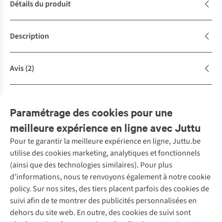
Détails du produit
Description
Avis
(2)
Achète la tenue
Complétez le look
Paramétrage des cookies pour une
meilleure expérience en ligne avec Juttu
Pour te garantir la meilleure expérience en ligne, Juttu.be
Service client
utilise des cookies marketing, analytiques et fonctionnels
(ainsi que des technologies similaires). Pour plus
Questions fréquentes
d’informations, nous te renvoyons également à notre cookie
Nos services
Commander
policy. Sur nos sites, des tiers placent parfois des cookies de
Payer
Vintage - ReJUsed
suivi afin de te montrer des publicités personnalisées en
Juttu
10 % réduction étudiants
Atelier de couture
dehors du site web. En outre, des cookies de suivi sont
Klarna : post-paiement