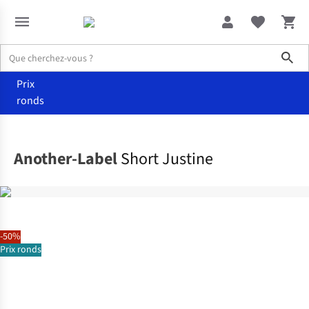
Sho
Prix
ronds
Vêtements
Shorts
Another-Label
Short Justine
-50%
Prix ronds