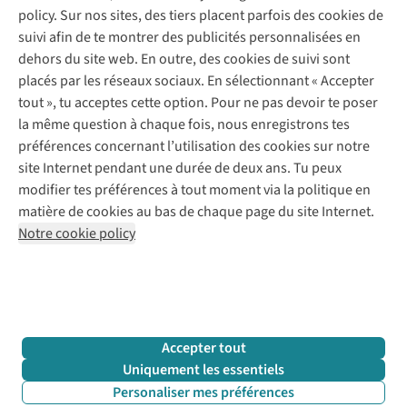
Commander
policy. Sur nos sites, des tiers placent parfois des cookies de
Payer
Vintage - ReJUsed
suivi afin de te montrer des publicités personnalisées en
Juttu
10 % réduction étudiants
Atelier de couture
dehors du site web. En outre, des cookies de suivi sont
Klarna : post-paiement
Personal shopping
placés par les réseaux sociaux. En sélectionnant « Accepter
Qui sommes-nous ?
Livraison
Boîte à vêtements
tout », tu acceptes cette option. Pour ne pas devoir te poser
Juttu Friends
Abonne-toi à la newsletter
Retourner
Événements / ateliers
la même question à chaque fois, nous enregistrons tes
Inspiration
Rétractation d'une commande
préférences concernant l’utilisation des cookies sur notre
Travailler chez Juttu
Garantie
Suivez-nous
site Internet pendant une durée de deux ans. Tu peux
Nos magasins
Contact
modifier tes préférences à tout moment via la politique en
Le monde de Juttu
matière de cookies au bas de chaque page du site Internet.
Entrepreneuriat responsable
Notre cookie policy
Déclaration d’accessibilité
Mentions légales
Politique de confidentialté
Conditions générales
Cookie policy
Retail Concepts N.V.,
Smallandlaan 9,
2660 Hoboken
team@juttu.be
+32 (0)3 828 30 15
Accepter tout
BTW BE 0416.762.280
Uniquement les essentiels
Personaliser mes préférences