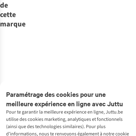
de
cette
marque
Nouveautés
Another-Label
Another-Label
Another-Label
Another-Label
Another-Label
Another-Label
Another-Label
Another-Label
Hemd Cila
T-Shirt Gina
Jurk Loretta
Top Sabrine
T-Shirt Therese
Jeans Mirella
Trui Eleonore
Jeans Moore
€79,95
€64,95
€99,95
€79,95
€89,95
€109,95
€89,95
€129,95
1
couleur
1
couleur
1
couleur
1
couleur
1
couleur
1
couleur
1
couleur
1
couleur
disponible
disponible
disponible
disponible
disponible
disponible
disponible
disponible
Paramétrage des cookies pour une
meilleure expérience en ligne avec Juttu
Pour te garantir la meilleure expérience en ligne, Juttu.be
Service client
utilise des cookies marketing, analytiques et fonctionnels
(ainsi que des technologies similaires). Pour plus
Questions fréquentes
d’informations, nous te renvoyons également à notre cookie
Nos services