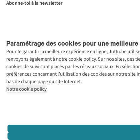
Abonne-toi à la newsletter
Paramétrage des cookies pour une meilleure 
Pour te garantir la meilleure expérience en ligne, Juttu.be utili
Menti
renvoyons également à notre cookie policy. Sur nos sites, des ti
Retail Concepts
cookies de suivi sont placés par les réseaux sociaux. En sélecti
N.V.,
préférences concernant l’utilisation des cookies sur notre site
Smallandlaan
bas de chaque page du site Internet.
9, 2660
Notre cookie policy
Hoboken
+32 (0)3 828
30 15
team@juttu.be
BTW BE
0416.762.280