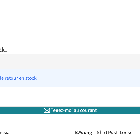
ck.
de retour en stock.
Tenez-moi au courant
imsia
B.Young
T-Shirt Pusti Loose