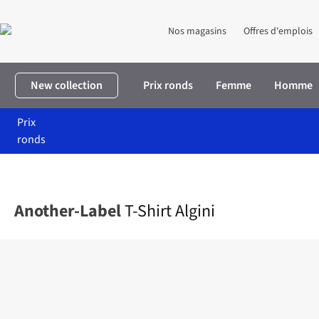
Nos magasins
Offres d'emplois
New collection
Prix ronds
Femme
Homme
Prix
ronds
Accueil
Femme
Vêtements
T-shirts & tops
T-Shirt Algini
Another-Label
T-Shirt Algini