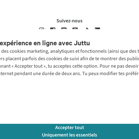
Suivez-nous
expérience en ligne avec Juttu
se des cookies marketing, analytiques et fonctionnels (ainsi que des
ons légales
Politique de confidentialté
Conditions générales
Cookie 
ers placent parfois des cookies de suivi afin de te montrer des publ
onnant « Accepter tout », tu acceptes cette option. Pour ne pas devo
 Internet pendant une durée de deux ans. Tu peux modifier tes préfé
Accepter tout
Uniquement les essentiels