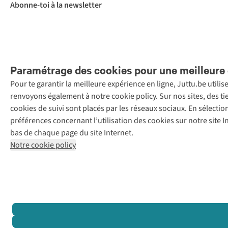
Abonne-toi à la newsletter
Paramétrage des cookies pour une meilleure 
Pour te garantir la meilleure expérience en ligne, Juttu.be utili
Menti
renvoyons également à notre cookie policy. Sur nos sites, des ti
Retail Concepts
cookies de suivi sont placés par les réseaux sociaux. En sélecti
N.V.,
préférences concernant l’utilisation des cookies sur notre site
Smallandlaan
bas de chaque page du site Internet.
9, 2660
Notre cookie policy
Hoboken
+32 (0)3 828
30 15
team@juttu.be
BTW BE
0416.762.280