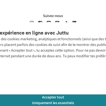
Suivez-nous
expérience en ligne avec Juttu
se des cookies marketing, analytiques et fonctionnels (ainsi que des
ons légales
Politique de confidentialté
Conditions générales
Cookie 
ers placent parfois des cookies de suivi afin de te montrer des publ
onnant « Accepter tout », tu acceptes cette option. Pour ne pas devo
 Internet pendant une durée de deux ans. Tu peux modifier tes préfé
Accepter tout
Uniquement les essentiels