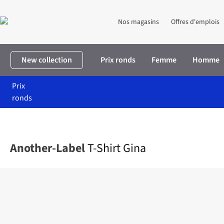
Nos magasins
Offres d'emplois
New collection
Prix ronds
Femme
Homme
Prix
ronds
Accueil
Femme
Vêtements
T-shirts & tops
T-Shirt Gina
Another-Label
T-Shirt Gina