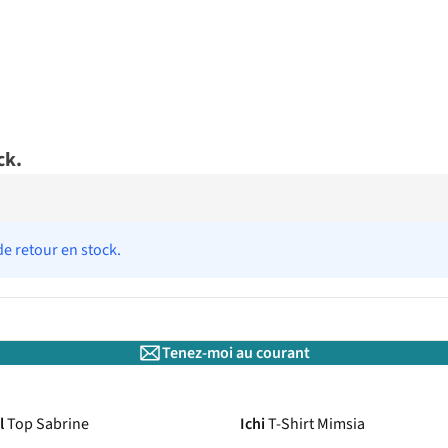
ck.
de retour en stock.
Tenez-moi au courant
l
Top Sabrine
Ichi
T-Shirt Mimsia