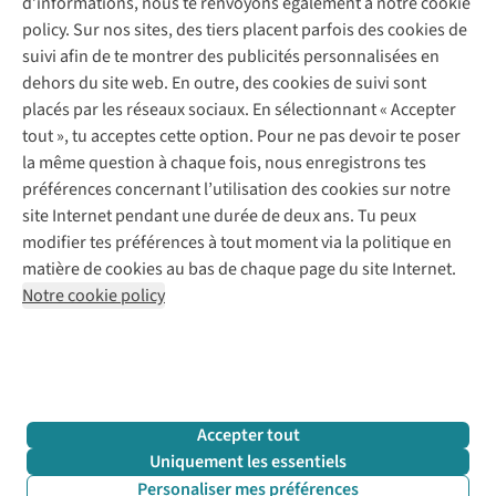
d’informations, nous te renvoyons également à notre cookie
Nos services
Commander
policy. Sur nos sites, des tiers placent parfois des cookies de
Payer
Vintage - ReJUsed
suivi afin de te montrer des publicités personnalisées en
Juttu
10 % réduction étudiants
Atelier de couture
dehors du site web. En outre, des cookies de suivi sont
Klarna : post-paiement
Personal shopping
placés par les réseaux sociaux. En sélectionnant « Accepter
Qui sommes-nous ?
Livraison
Boîte à vêtements
tout », tu acceptes cette option. Pour ne pas devoir te poser
Juttu Friends
Abonne-toi à la newsletter
Retourner
Événements / ateliers
la même question à chaque fois, nous enregistrons tes
Inspiration
Rétractation d'une commande
préférences concernant l’utilisation des cookies sur notre
Travailler chez Juttu
Garantie
Suivez-nous
site Internet pendant une durée de deux ans. Tu peux
Nos magasins
Contact
modifier tes préférences à tout moment via la politique en
Le monde de Juttu
matière de cookies au bas de chaque page du site Internet.
Entrepreneuriat responsable
Notre cookie policy
Déclaration d’accessibilité
Mentions légales
Politique de confidentialté
Conditions générales
Cookie policy
Retail Concepts N.V.,
Smallandlaan 9,
2660 Hoboken
team@juttu.be
+32 (0)3 828 30 15
Accepter tout
BTW BE 0416.762.280
Uniquement les essentiels
Personaliser mes préférences