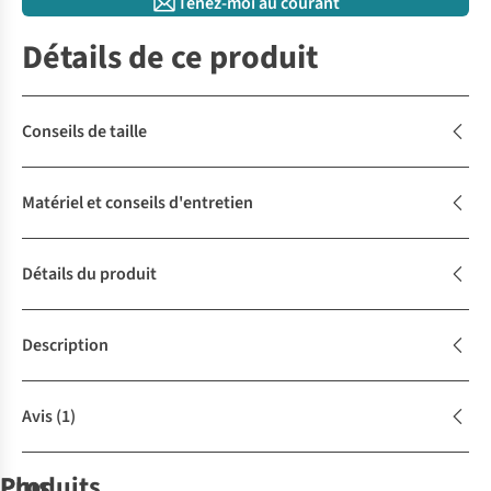
Tenez-moi au courant
Détails de ce produit
Conseils de taille
Matériel et conseils d'entretien
Détails du produit
Description
Avis
(1)
Produits
Plus