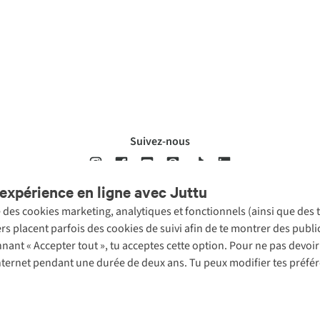
Suivez-nous
expérience en ligne avec Juttu
se des cookies marketing, analytiques et fonctionnels (ainsi que des
ons légales
Politique de confidentialté
Conditions générales
Cookie 
ers placent parfois des cookies de suivi afin de te montrer des publ
onnant « Accepter tout », tu acceptes cette option. Pour ne pas devo
 Internet pendant une durée de deux ans. Tu peux modifier tes préfé