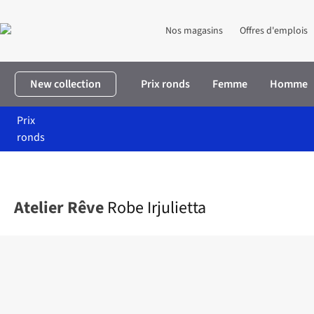
Nos magasins
Offres d'emplois
New collection
Prix ronds
Femme
Homme
Prix
ronds
Accueil
Femme
Vêtements
Robes
Robe Irjulietta
Atelier Rêve
Robe Irjulietta