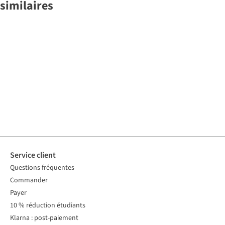
similaires
Nouveautés
Nathalie
Yas
The Tiny Big
Robe
Vleeschouwer
Carmen
Sister
Robe
Robe Julie
Check
€199,00
€79,99
€119,00
1
couleur
1
couleur
1
couleur
disponible
disponible
disponible
Service client
Questions fréquentes
Commander
Payer
10 % réduction étudiants
Klarna : post-paiement