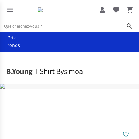
Sho
Prix
ronds
Vêtements
T-shirts & tops
B.Young
T-Shirt Bysimoa