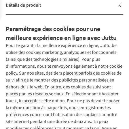
Détails du produit
Description
Paramétrage des cookies pour une
meilleure expérience en ligne avec Juttu
Pour te garantir la meilleure expérience en ligne, Juttu.be
Service client
utilise des cookies marketing, analytiques et fonctionnels
(ainsi que des technologies similaires). Pour plus
Questions fréquentes
d’informations, nous te renvoyons également à notre cookie
Nos services
Commander
policy. Sur nos sites, des tiers placent parfois des cookies de
Payer
Vintage - ReJUsed
suivi afin de te montrer des publicités personnalisées en
Juttu
10 % réduction étudiants
Atelier de couture
dehors du site web. En outre, des cookies de suivi sont
Klarna : post-paiement
Personal shopping
placés par les réseaux sociaux. En sélectionnant « Accepter
Qui sommes-nous ?
Livraison
Boîte à vêtements
tout », tu acceptes cette option. Pour ne pas devoir te poser
Juttu Friends
Abonne-toi à la newsletter
Retourner
Événements / ateliers
la même question à chaque fois, nous enregistrons tes
Inspiration
Rétractation d'une commande
préférences concernant l’utilisation des cookies sur notre
Travailler chez Juttu
Garantie
Suivez-nous
site Internet pendant une durée de deux ans. Tu peux
Nos magasins
Contact
modifier tes préférences à tout moment via la politique en