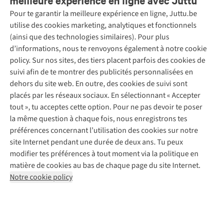
meilleure expérience en ligne avec Juttu
Pour te garantir la meilleure expérience en ligne, Juttu.be
Service client
utilise des cookies marketing, analytiques et fonctionnels
(ainsi que des technologies similaires). Pour plus
Questions fréquentes
d’informations, nous te renvoyons également à notre cookie
Nos services
Commander
policy. Sur nos sites, des tiers placent parfois des cookies de
Payer
Vintage - ReJUsed
suivi afin de te montrer des publicités personnalisées en
Juttu
10 % réduction étudiants
Atelier de couture
dehors du site web. En outre, des cookies de suivi sont
Klarna : post-paiement
Personal shopping
placés par les réseaux sociaux. En sélectionnant « Accepter
Qui sommes-nous ?
Livraison
Boîte à vêtements
tout », tu acceptes cette option. Pour ne pas devoir te poser
Juttu Friends
Abonne-toi à la newsletter
Retourner
Événements / ateliers
la même question à chaque fois, nous enregistrons tes
Inspiration
Rétractation d'une commande
préférences concernant l’utilisation des cookies sur notre
Travailler chez Juttu
Garantie
Suivez-nous
site Internet pendant une durée de deux ans. Tu peux
Nos magasins
Contact
modifier tes préférences à tout moment via la politique en
Le monde de Juttu
matière de cookies au bas de chaque page du site Internet.
Entrepreneuriat responsable
Notre cookie policy
Déclaration d’accessibilité
Mentions légales
Politique de confidentialté
Conditions générales
Cookie policy