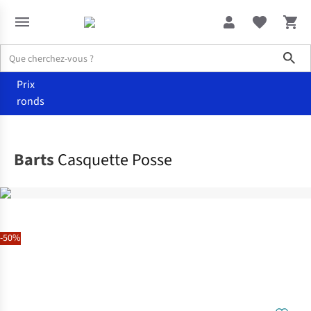
Sho
Prix
ronds
Accessoires
Chapeaux
Barts
Casquette Posse
-50%