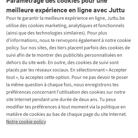
Paramétrage des cookies pour une
meilleure expérience en ligne avec Juttu
Pour te garantir la meilleure expérience en ligne, Juttu.be
Service client
utilise des cookies marketing, analytiques et fonctionnels
(ainsi que des technologies similaires). Pour plus
Questions fréquentes
d’informations, nous te renvoyons également à notre cookie
Nos services
Commander
policy. Sur nos sites, des tiers placent parfois des cookies de
Payer
Vintage - ReJUsed
suivi afin de te montrer des publicités personnalisées en
Juttu
10 % réduction étudiants
Atelier de couture
dehors du site web. En outre, des cookies de suivi sont
Klarna : post-paiement
Personal shopping
placés par les réseaux sociaux. En sélectionnant « Accepter
Qui sommes-nous ?
Livraison
Boîte à vêtements
tout », tu acceptes cette option. Pour ne pas devoir te poser
Juttu Friends
Abonne-toi à la newsletter
Retourner
Événements / ateliers
la même question à chaque fois, nous enregistrons tes
Inspiration
Rétractation d'une commande
préférences concernant l’utilisation des cookies sur notre
Travailler chez Juttu
Garantie
Suivez-nous
site Internet pendant une durée de deux ans. Tu peux
Nos magasins
Contact
modifier tes préférences à tout moment via la politique en
Le monde de Juttu
matière de cookies au bas de chaque page du site Internet.
Entrepreneuriat responsable
Notre cookie policy
Déclaration d’accessibilité
Mentions légales
Politique de confidentialté
Conditions générales
Cookie policy