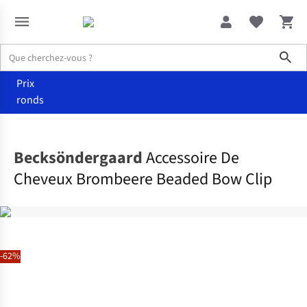
Sho
Prix
ronds
Accessoires
Accessoires cheveux
Becksöndergaard
Accessoire De
Cheveux Brombeere Beaded Bow Clip
-62%