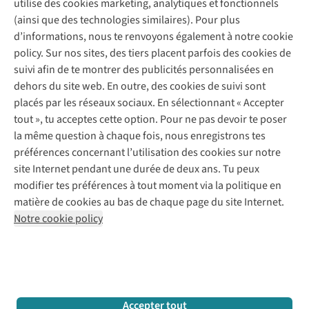
utilise des cookies marketing, analytiques et fonctionnels
(ainsi que des technologies similaires). Pour plus
Questions fréquentes
d’informations, nous te renvoyons également à notre cookie
Nos services
Commander
policy. Sur nos sites, des tiers placent parfois des cookies de
Payer
Vintage - ReJUsed
suivi afin de te montrer des publicités personnalisées en
Juttu
10 % réduction étudiants
Atelier de couture
dehors du site web. En outre, des cookies de suivi sont
Klarna : post-paiement
Personal shopping
placés par les réseaux sociaux. En sélectionnant « Accepter
Qui sommes-nous ?
Livraison
Boîte à vêtements
tout », tu acceptes cette option. Pour ne pas devoir te poser
Juttu Friends
Abonne-toi à la newsletter
Retourner
Événements / ateliers
la même question à chaque fois, nous enregistrons tes
Inspiration
Rétractation d'une commande
préférences concernant l’utilisation des cookies sur notre
Travailler chez Juttu
Garantie
Suivez-nous
site Internet pendant une durée de deux ans. Tu peux
Nos magasins
Contact
modifier tes préférences à tout moment via la politique en
Le monde de Juttu
matière de cookies au bas de chaque page du site Internet.
Entrepreneuriat responsable
Notre cookie policy
Déclaration d’accessibilité
Mentions légales
Politique de confidentialté
Conditions générales
Cookie policy
Retail Concepts N.V.,
Smallandlaan 9,
2660 Hoboken
team@juttu.be
+32 (0)3 828 30 15
Accepter tout