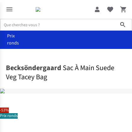
Sho
Prix
ronds
Accessoires
Sacs à main
Becksöndergaard
Sac À Main Suede
Veg Tacey Bag
-53%
Prix ronds