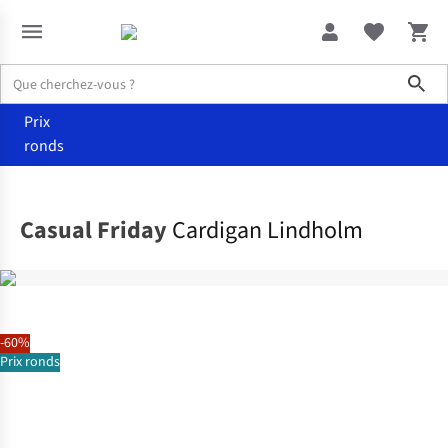
Sho
Prix
ronds
Vêtements
Pulls & cardigans
Casual Friday
Cardigan Lindholm
-60%
Prix ronds