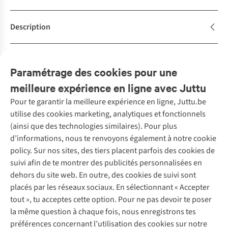
Description
Achète la tenue
Complétez le look
Paramétrage des cookies pour une
meilleure expérience en ligne avec Juttu
Pour te garantir la meilleure expérience en ligne, Juttu.be
Service client
utilise des cookies marketing, analytiques et fonctionnels
(ainsi que des technologies similaires). Pour plus
Questions fréquentes
d’informations, nous te renvoyons également à notre cookie
Nos services
Commander
policy. Sur nos sites, des tiers placent parfois des cookies de
Payer
Vintage - ReJUsed
suivi afin de te montrer des publicités personnalisées en
Juttu
10 % réduction étudiants
Atelier de couture
dehors du site web. En outre, des cookies de suivi sont
Klarna : post-paiement
Personal shopping
placés par les réseaux sociaux. En sélectionnant « Accepter
Qui sommes-nous ?
Livraison
Boîte à vêtements
tout », tu acceptes cette option. Pour ne pas devoir te poser
Juttu Friends
Abonne-toi à la newsletter
Retourner
Événements / ateliers
la même question à chaque fois, nous enregistrons tes
Inspiration
Rétractation d'une commande
préférences concernant l’utilisation des cookies sur notre
Travailler chez Juttu