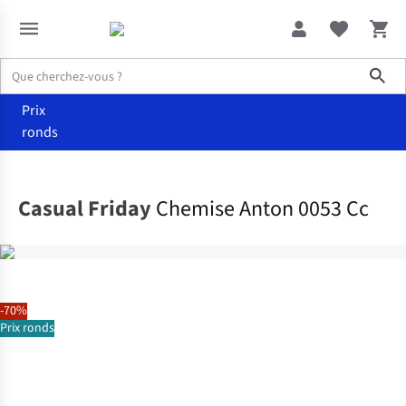
Sho
Prix
ronds
Vêtements
Chemises
Casual Friday
Chemise Anton 0053 Cc
-70%
Prix ronds