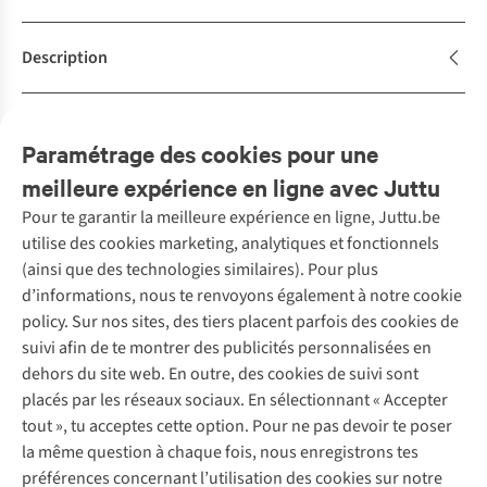
Description
Achète la tenue
Complétez le look
Paramétrage des cookies pour une
meilleure expérience en ligne avec Juttu
Pour te garantir la meilleure expérience en ligne, Juttu.be
Service client
utilise des cookies marketing, analytiques et fonctionnels
(ainsi que des technologies similaires). Pour plus
Questions fréquentes
d’informations, nous te renvoyons également à notre cookie
Nos services
Commander
policy. Sur nos sites, des tiers placent parfois des cookies de
Payer
Vintage - ReJUsed
suivi afin de te montrer des publicités personnalisées en
Juttu
10 % réduction étudiants
Atelier de couture
dehors du site web. En outre, des cookies de suivi sont
Klarna : post-paiement
Personal shopping
placés par les réseaux sociaux. En sélectionnant « Accepter
Qui sommes-nous ?
Livraison
Boîte à vêtements
tout », tu acceptes cette option. Pour ne pas devoir te poser
Juttu Friends
Abonne-toi à la newsletter
Retourner
Événements / ateliers
la même question à chaque fois, nous enregistrons tes
Inspiration
Rétractation d'une commande
préférences concernant l’utilisation des cookies sur notre
Travailler chez Juttu