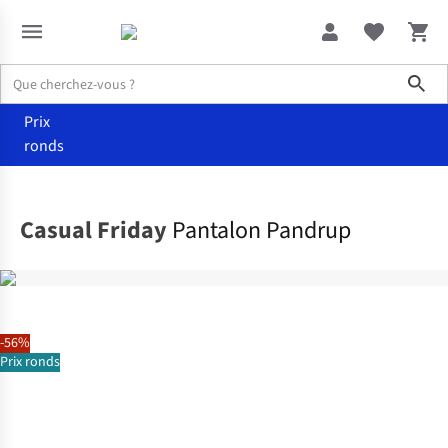
Sho
Prix
ronds
Vêtements
Pantalons
Casual Friday
Pantalon Pandrup
-56%
Prix ronds