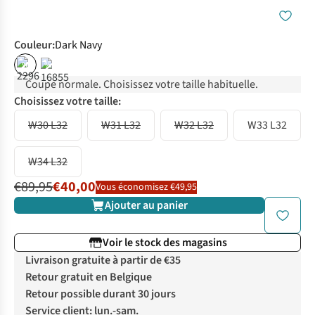
Couleur
:
Dark Navy
%
%
Coupe normale. Choisissez votre taille habituelle.
Choisissez votre taille:
W30 L32
W31 L32
W32 L32
W33 L32
W34 L32
€89,95
€40,00
Vous économisez €49,95
Ajouter au panier
Voir le stock des magasins
Livraison gratuite à partir de €35
Retour gratuit en Belgique
Retour possible durant 30 jours
Service client: lun.-sam.