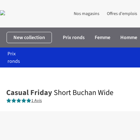
Nos magasins
Offres d'emplois
New collection
Prix ronds
Femme
Homme
Prix
ronds
Accueil
Homme
Vêtements
Shorts
Short Buchan Wide
Casual Friday
Short Buchan Wide
1 Avis