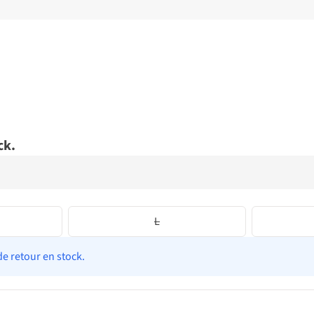
ck.
L
de retour en stock.