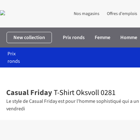
Nos magasins
Offres d'emplois
New collection
Prix ronds
Femme
Homme
Prix
ronds
Accueil
Homme
Vêtements
T-shirts
T-Shirt Oksvoll 0281
Casual Friday
T-Shirt Oksvoll 0281
Le style de Casual Friday est pour l'homme sophistiqué qui a un
vendredi