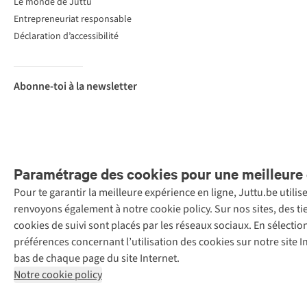
Le monde de Juttu
Entrepreneuriat responsable
Déclaration d’accessibilité
Abonne-toi à la newsletter
Paramétrage des cookies pour une meilleure 
Pour te garantir la meilleure expérience en ligne, Juttu.be utili
Menti
renvoyons également à notre cookie policy. Sur nos sites, des ti
Retail Concepts
cookies de suivi sont placés par les réseaux sociaux. En sélecti
N.V.,
préférences concernant l’utilisation des cookies sur notre site
Smallandlaan
bas de chaque page du site Internet.
9, 2660
Notre cookie policy
Hoboken
+32 (0)3 828