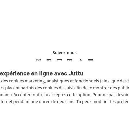
Suivez-nous
expérience en ligne avec Juttu
se des cookies marketing, analytiques et fonctionnels (ainsi que des
ons légales
Politique de confidentialté
Conditions générales
Cookie 
ers placent parfois des cookies de suivi afin de te montrer des publ
onnant « Accepter tout », tu acceptes cette option. Pour ne pas devo
 Internet pendant une durée de deux ans. Tu peux modifier tes préfé