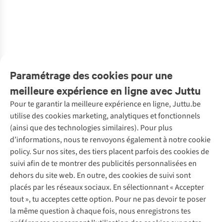
Plunge T-Shirt Bra
Plunge T-Shirt Bra
Gullholma
Gullholma
Plunge T-Shirt Bra
1
1
€54,99
€39,95
€38,50
€39,95
€38,50
€16,50
€55,00
€55,00
€27,50
€38,49
€11,99
€19,98
Prix d'origine: €55,00
1
couleur
4
couleurs
4
couleurs
1
couleur
1
couleur
4
couleurs
disponible
disponibles
disponibles
disponible
disponible
disponibles
Paramétrage des cookies pour une
%
%
%
%
%
%
%
%
%
%
%
%
meilleure expérience en ligne avec Juttu
Pour te garantir la meilleure expérience en ligne, Juttu.be
Service client
utilise des cookies marketing, analytiques et fonctionnels
(ainsi que des technologies similaires). Pour plus
Questions fréquentes
d’informations, nous te renvoyons également à notre cookie
Nos services
Commander
policy. Sur nos sites, des tiers placent parfois des cookies de
Payer
Vintage - ReJUsed
suivi afin de te montrer des publicités personnalisées en
Juttu
10 % réduction étudiants
Atelier de couture
dehors du site web. En outre, des cookies de suivi sont
Klarna : post-paiement
Personal shopping
placés par les réseaux sociaux. En sélectionnant « Accepter
Qui sommes-nous ?
Livraison
Boîte à vêtements
tout », tu acceptes cette option. Pour ne pas devoir te poser
Juttu Friends
Abonne-toi à la newsletter
Retourner
Événements / ateliers
la même question à chaque fois, nous enregistrons tes
Inspiration
Rétractation d'une commande