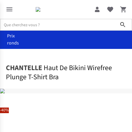
Sho
Prix
ronds
Vêtements
Maillots de bain
CHANTELLE
Haut De Bikini Wirefree
Plunge T-Shirt Bra
-40%