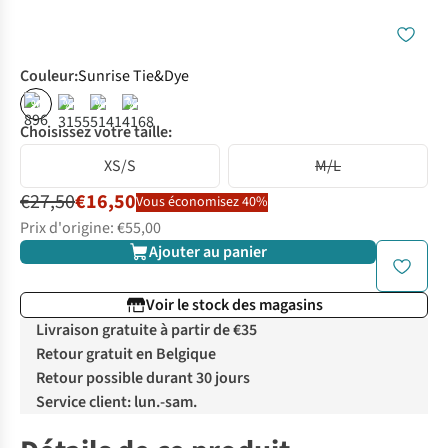
Couleur
:
Sunrise Tie&Dye
%
%
%
%
Choisissez votre taille:
XS/S
M/L
€27,50
€16,50
Vous économisez 40%
Prix d'origine: €55,00
Ajouter au panier
Voir le stock des magasins
Livraison gratuite à partir de €35
Retour gratuit en Belgique
Retour possible durant 30 jours
Service client: lun.-sam.