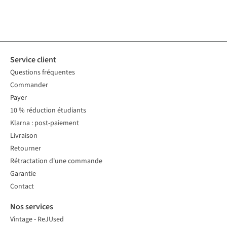
10
10
couleurs
10
couleurs
6
couleurs
couleurs
6
couleurs
6
couleurs
10
10
couleurs
couleurs
disponibles
disponibles
disponibles
disponibles
disponibles
disponibles
disponibles
disponibles
%
%
%
Service client
Questions fréquentes
Commander
Payer
10 % réduction étudiants
Klarna : post-paiement
Livraison
Retourner
Rétractation d'une commande
Garantie
Contact
Nos services
Vintage - ReJUsed