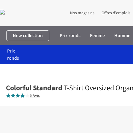
Nos magasins
Offres d'emplois
New collection
Prix ronds
Femme
Homme
Prix
ronds
Accueil
Femme
Vêtements
T-shirts & tops
T-Shirt Oversized
Colorful Standard
T-Shirt Oversized Organ
5 Avis