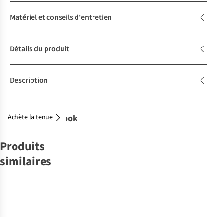
Matériel et conseils d'entretien
Détails du produit
Description
Achète la tenue
Complétez le look
Produits
similaires
-30%
-30%
Dedicated
CHANTELLE
Haut De Bikini
Haut De Bikini
Alva
Wirefree