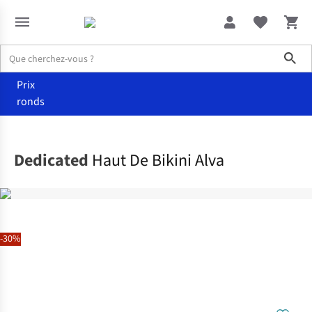
Sho
Prix
ronds
Vêtements
Maillots de bain
Dedicated
Haut De Bikini Alva
-30%