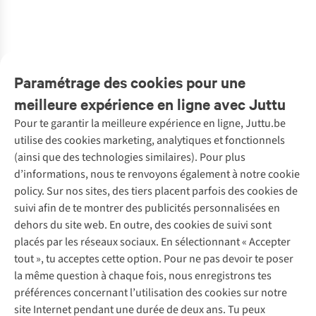
Triangle T-Shirt
€49,95
€55,00
Bra
€34,97
€38,50
1
couleur
1
couleur
disponible
disponible
Paramétrage des cookies pour une
meilleure expérience en ligne avec Juttu
Pour te garantir la meilleure expérience en ligne, Juttu.be
Service client
utilise des cookies marketing, analytiques et fonctionnels
(ainsi que des technologies similaires). Pour plus
Questions fréquentes
d’informations, nous te renvoyons également à notre cookie
Nos services
Commander
policy. Sur nos sites, des tiers placent parfois des cookies de
Payer
Vintage - ReJUsed
suivi afin de te montrer des publicités personnalisées en
Juttu
10 % réduction étudiants
Atelier de couture
dehors du site web. En outre, des cookies de suivi sont
Klarna : post-paiement
Personal shopping
placés par les réseaux sociaux. En sélectionnant « Accepter
Qui sommes-nous ?
Livraison
Boîte à vêtements
tout », tu acceptes cette option. Pour ne pas devoir te poser
Juttu Friends
Abonne-toi à la newsletter
Retourner
Événements / ateliers
la même question à chaque fois, nous enregistrons tes
Inspiration
Rétractation d'une commande
préférences concernant l’utilisation des cookies sur notre
Travailler chez Juttu
Garantie
Suivez-nous
site Internet pendant une durée de deux ans. Tu peux
Nos magasins