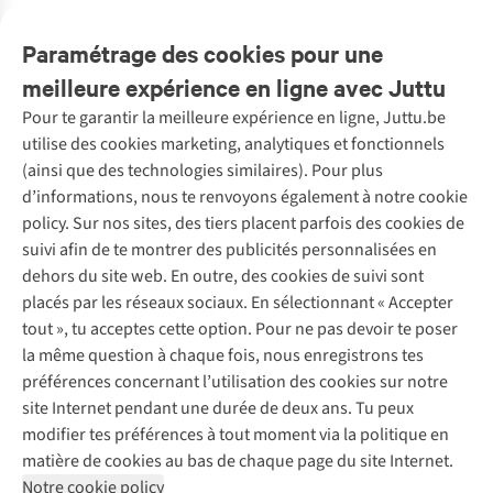
Achète la tenue
Complétez le look
Paramétrage des cookies pour une
meilleure expérience en ligne avec Juttu
Pour te garantir la meilleure expérience en ligne, Juttu.be
Service client
utilise des cookies marketing, analytiques et fonctionnels
(ainsi que des technologies similaires). Pour plus
Questions fréquentes
d’informations, nous te renvoyons également à notre cookie
Nos services
Commander
policy. Sur nos sites, des tiers placent parfois des cookies de
Payer
Vintage - ReJUsed
suivi afin de te montrer des publicités personnalisées en
Juttu
10 % réduction étudiants
Atelier de couture
dehors du site web. En outre, des cookies de suivi sont
Klarna : post-paiement
Personal shopping
placés par les réseaux sociaux. En sélectionnant « Accepter
Qui sommes-nous ?
Livraison
Boîte à vêtements
tout », tu acceptes cette option. Pour ne pas devoir te poser
Juttu Friends
Abonne-toi à la newsletter
Retourner
Événements / ateliers
la même question à chaque fois, nous enregistrons tes
Inspiration
Rétractation d'une commande
préférences concernant l’utilisation des cookies sur notre
Travailler chez Juttu
Garantie
Suivez-nous
site Internet pendant une durée de deux ans. Tu peux
Nos magasins
Contact
modifier tes préférences à tout moment via la politique en
Le monde de Juttu
matière de cookies au bas de chaque page du site Internet.
Entrepreneuriat responsable
Notre cookie policy