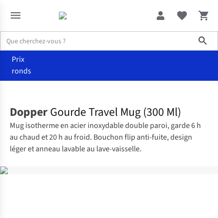
Sho
Prix
ronds
Accueil
Femme
Dopper
Gourde Travel Mug (300 Ml)
Mug isotherme en acier inoxydable double paroi, garde 6 h
au chaud et 20 h au froid. Bouchon flip anti-fuite, design
léger et anneau lavable au lave-vaisselle.