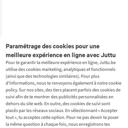
€50,00
€32,00
€50,00
€32,00
€26,95
€39,00
Tumbler 0.89L
12Oz
Tumbler 0.89L
12Oz
0,47L / 16Oz
Dopper Steel 350Ml
Gourde Drink
Original
Original
Insulated (580Ml)
Travel Mug (300
Gourde Steel
Dopper Steel 350Ml
/ 30Oz
/ 30Oz
Bottle Solid
Ml)
800Ml
4
10
10
11
Steel 490Ml
2
couleurs
2
couleurs
2
couleurs
2
couleurs
4
couleurs
2
couleurs
€18,95
€21,95
€14,95
€14,95
€37,95
€26,95
€27,50
€18,95
disponibles
disponibles
disponibles
disponibles
disponibles
disponibles
5
couleurs disponibles
1
couleur
4
couleurs
4
couleurs
6
couleurs
4
couleurs
1
couleur
5
couleurs disponibles
disponible
disponibles
disponibles
disponibles
disponibles
disponible
Paramétrage des cookies pour une
meilleure expérience en ligne avec Juttu
Pour te garantir la meilleure expérience en ligne, Juttu.be
Service client
utilise des cookies marketing, analytiques et fonctionnels
(ainsi que des technologies similaires). Pour plus
Questions fréquentes
d’informations, nous te renvoyons également à notre cookie
Nos services
Commander
policy. Sur nos sites, des tiers placent parfois des cookies de
Payer
Vintage - ReJUsed
suivi afin de te montrer des publicités personnalisées en
Juttu
10 % réduction étudiants
Atelier de couture
dehors du site web. En outre, des cookies de suivi sont
Klarna : post-paiement
Personal shopping
placés par les réseaux sociaux. En sélectionnant « Accepter
Qui sommes-nous ?
Livraison
Boîte à vêtements
tout », tu acceptes cette option. Pour ne pas devoir te poser
Juttu Friends
Abonne-toi à la newsletter
Retourner
Événements / ateliers
la même question à chaque fois, nous enregistrons tes
Inspiration