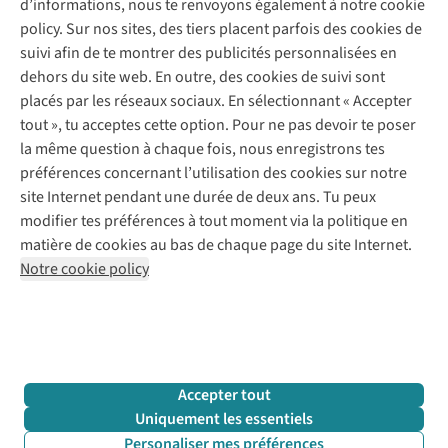
d’informations, nous te renvoyons également à notre cookie
Nos services
Commander
policy. Sur nos sites, des tiers placent parfois des cookies de
Payer
Vintage - ReJUsed
suivi afin de te montrer des publicités personnalisées en
Juttu
10 % réduction étudiants
Atelier de couture
dehors du site web. En outre, des cookies de suivi sont
Klarna : post-paiement
Personal shopping
placés par les réseaux sociaux. En sélectionnant « Accepter
Qui sommes-nous ?
Livraison
Boîte à vêtements
tout », tu acceptes cette option. Pour ne pas devoir te poser
Juttu Friends
Abonne-toi à la newsletter
Retourner
Événements / ateliers
la même question à chaque fois, nous enregistrons tes
Inspiration
Rétractation d'une commande
préférences concernant l’utilisation des cookies sur notre
Travailler chez Juttu
Garantie
Suivez-nous
site Internet pendant une durée de deux ans. Tu peux
Nos magasins
Contact
modifier tes préférences à tout moment via la politique en
Le monde de Juttu
matière de cookies au bas de chaque page du site Internet.
Entrepreneuriat responsable
Notre cookie policy
Déclaration d’accessibilité
Mentions légales
Politique de confidentialté
Conditions générales
Cookie policy
Retail Concepts N.V.,
Smallandlaan 9,
2660 Hoboken
team@juttu.be
+32 (0)3 828 30 15
Accepter tout
BTW BE 0416.762.280
Uniquement les essentiels
Personaliser mes préférences