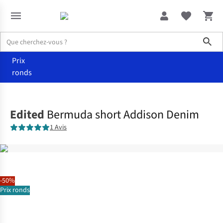
Sho
Prix
ronds
Vêtements
Shorts
Edited
Bermuda short Addison Denim
1 Avis
-50%
Prix ronds