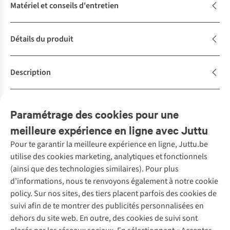
Matériel et conseils d'entretien
Détails du produit
Description
Avis
(1)
Paramétrage des cookies pour une
meilleure expérience en ligne avec Juttu
Pour te garantir la meilleure expérience en ligne, Juttu.be
Service client
utilise des cookies marketing, analytiques et fonctionnels
(ainsi que des technologies similaires). Pour plus
Questions fréquentes
d’informations, nous te renvoyons également à notre cookie
Nos services
Commander
policy. Sur nos sites, des tiers placent parfois des cookies de
Payer
Vintage - ReJUsed
suivi afin de te montrer des publicités personnalisées en
Juttu
10 % réduction étudiants
Atelier de couture
dehors du site web. En outre, des cookies de suivi sont
Klarna : post-paiement
Personal shopping