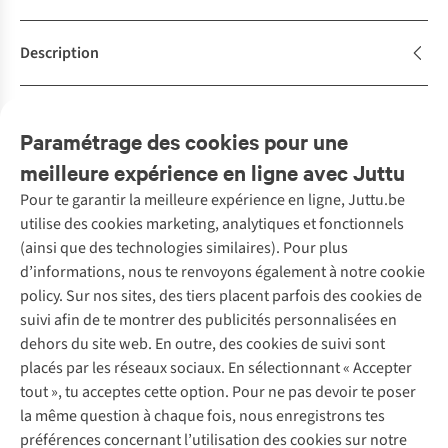
Description
Achète la tenue
Complétez le look
Paramétrage des cookies pour une
meilleure expérience en ligne avec Juttu
Pour te garantir la meilleure expérience en ligne, Juttu.be
Service client
utilise des cookies marketing, analytiques et fonctionnels
(ainsi que des technologies similaires). Pour plus
Questions fréquentes
d’informations, nous te renvoyons également à notre cookie
Nos services
Commander
policy. Sur nos sites, des tiers placent parfois des cookies de
Payer
Vintage - ReJUsed
suivi afin de te montrer des publicités personnalisées en
Juttu
10 % réduction étudiants
Atelier de couture
dehors du site web. En outre, des cookies de suivi sont
Klarna : post-paiement
Personal shopping
placés par les réseaux sociaux. En sélectionnant « Accepter
Qui sommes-nous ?
Livraison
Boîte à vêtements
tout », tu acceptes cette option. Pour ne pas devoir te poser
Juttu Friends
Abonne-toi à la newsletter
Retourner
Événements / ateliers
la même question à chaque fois, nous enregistrons tes
Inspiration
Rétractation d'une commande
préférences concernant l’utilisation des cookies sur notre
Travailler chez Juttu