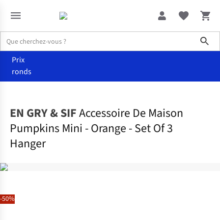
Sho
Prix
ronds
Maison
Autres
EN GRY & SIF
Accessoire De Maison
Pumpkins Mini - Orange - Set Of 3
Hanger
-50%