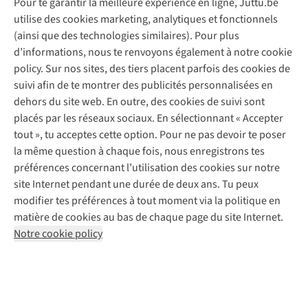
Pour te garantir la meilleure expérience en ligne, Juttu.be
Service client
utilise des cookies marketing, analytiques et fonctionnels
(ainsi que des technologies similaires). Pour plus
Questions fréquentes
d’informations, nous te renvoyons également à notre cookie
Nos services
Commander
policy. Sur nos sites, des tiers placent parfois des cookies de
Payer
Vintage - ReJUsed
suivi afin de te montrer des publicités personnalisées en
Juttu
10 % réduction étudiants
Atelier de couture
dehors du site web. En outre, des cookies de suivi sont
Klarna : post-paiement
Personal shopping
placés par les réseaux sociaux. En sélectionnant « Accepter
Qui sommes-nous ?
Livraison
Boîte à vêtements
tout », tu acceptes cette option. Pour ne pas devoir te poser
Juttu Friends
Abonne-toi à la newsletter
Retourner
Événements / ateliers
la même question à chaque fois, nous enregistrons tes
Inspiration
Rétractation d'une commande
préférences concernant l’utilisation des cookies sur notre
Travailler chez Juttu
Garantie
Suivez-nous
site Internet pendant une durée de deux ans. Tu peux
Nos magasins
Contact
modifier tes préférences à tout moment via la politique en
Le monde de Juttu
matière de cookies au bas de chaque page du site Internet.
Entrepreneuriat responsable
Notre cookie policy
Déclaration d’accessibilité
Mentions légales
Politique de confidentialté
Conditions générales
Cookie policy
Retail Concepts N.V.,
Smallandlaan 9,
2660 Hoboken