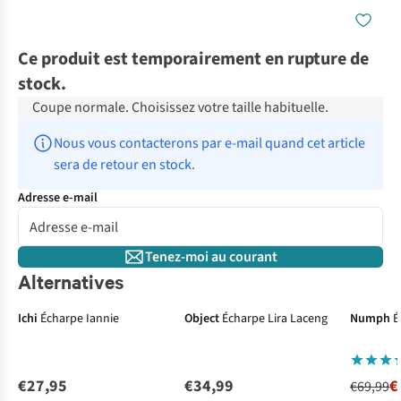
Ce produit est temporairement en rupture de
stock.
Coupe normale. Choisissez votre taille habituelle.
Nous vous contacterons par e-mail quand cet article 
sera de retour en stock.
Adresse e-mail
Tenez-moi au courant
Alternatives
-50%
Ichi
Écharpe Iannie
Object
Écharpe Lira Laceng
Numph
É
€27,95
€34,99
€
€69,99