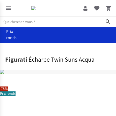
Sho
Prix
ronds
Accessoires
Écharpes
Figurati
Écharpe Twin Suns Acqua
-78%
Prix ronds