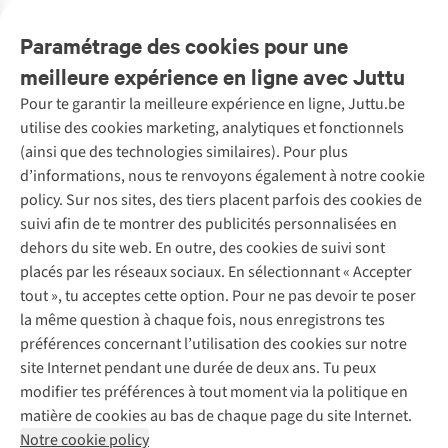
Description
Paramétrage des cookies pour une
meilleure expérience en ligne avec Juttu
Pour te garantir la meilleure expérience en ligne, Juttu.be
Service client
utilise des cookies marketing, analytiques et fonctionnels
(ainsi que des technologies similaires). Pour plus
Questions fréquentes
d’informations, nous te renvoyons également à notre cookie
Nos services
Commander
policy. Sur nos sites, des tiers placent parfois des cookies de
Payer
Vintage - ReJUsed
suivi afin de te montrer des publicités personnalisées en
Juttu
10 % réduction étudiants
Atelier de couture
dehors du site web. En outre, des cookies de suivi sont
Klarna : post-paiement
Personal shopping
placés par les réseaux sociaux. En sélectionnant « Accepter
Qui sommes-nous ?
Livraison
Boîte à vêtements
tout », tu acceptes cette option. Pour ne pas devoir te poser
Juttu Friends
Abonne-toi à la newsletter
Retourner
Événements / ateliers
la même question à chaque fois, nous enregistrons tes
Inspiration
Rétractation d'une commande
préférences concernant l’utilisation des cookies sur notre
Travailler chez Juttu
Garantie
Suivez-nous
site Internet pendant une durée de deux ans. Tu peux
Nos magasins
Contact
modifier tes préférences à tout moment via la politique en
Le monde de Juttu
matière de cookies au bas de chaque page du site Internet.
Entrepreneuriat responsable
Notre cookie policy