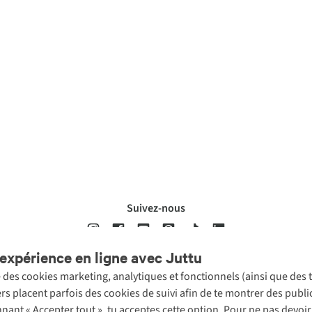
Suivez-nous
expérience en ligne avec Juttu
se des cookies marketing, analytiques et fonctionnels (ainsi que des
ons légales
Politique de confidentialté
Conditions générales
Cookie 
ers placent parfois des cookies de suivi afin de te montrer des publ
onnant « Accepter tout », tu acceptes cette option. Pour ne pas devo