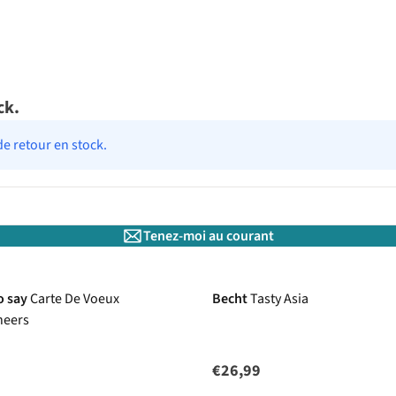
ck.
de retour en stock.
Tenez-moi au courant
o say
Carte De Voeux
Becht
Tasty Asia
heers
€26,99