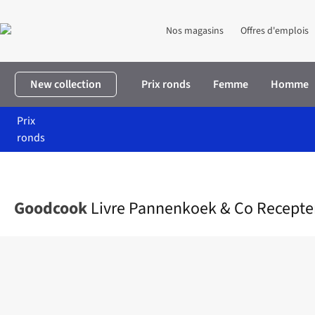
Nos magasins
Offres d'emplois
New collection
Prix ronds
Femme
Homme
Prix
ronds
Accueil
Livres
Livre Pannenkoek & Co Recepten
Goodcook
Livre Pannenkoek & Co Recepte