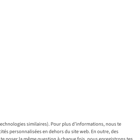
 technologies similaires). Pour plus d’informations, nous te
policy
icités personnalisées en dehors du site web. En outre, des
ir te poser la même question à chaque fois, nous enregistrons tes