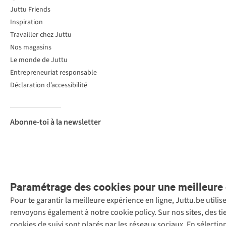
Juttu Friends
Inspiration
Travailler chez Juttu
Nos magasins
Le monde de Juttu
Entrepreneuriat responsable
Déclaration d’accessibilité
Abonne-toi à la newsletter
Paramétrage des cookies pour une meilleure 
Pour te garantir la meilleure expérience en ligne, Juttu.be utili
Menti
renvoyons également à notre cookie policy. Sur nos sites, des ti
Retail Concepts
cookies de suivi sont placés par les réseaux sociaux. En sélecti