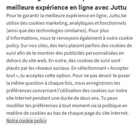
meilleure expérience en ligne avec Juttu
Pour te garantir la meilleure expérience en ligne, Juttu.be
Service client
utilise des cookies marketing, analytiques et fonctionnels
(ainsi que des technologies similaires). Pour plus
Questions fréquentes
d’informations, nous te renvoyons également à notre cookie
Nos services
Commander
policy. Sur nos sites, des tiers placent parfois des cookies de
Payer
Vintage - ReJUsed
suivi afin de te montrer des publicités personnalisées en
Juttu
10 % réduction étudiants
Atelier de couture
dehors du site web. En outre, des cookies de suivi sont
Klarna : post-paiement
Personal shopping
placés par les réseaux sociaux. En sélectionnant « Accepter
Qui sommes-nous ?
Livraison
Boîte à vêtements
tout », tu acceptes cette option. Pour ne pas devoir te poser
Juttu Friends
Abonne-toi à la newsletter
Retourner
Événements / ateliers
la même question à chaque fois, nous enregistrons tes
Inspiration
Rétractation d'une commande
préférences concernant l’utilisation des cookies sur notre
Travailler chez Juttu
Garantie
Suivez-nous
site Internet pendant une durée de deux ans. Tu peux
Nos magasins
Contact
modifier tes préférences à tout moment via la politique en
Le monde de Juttu
matière de cookies au bas de chaque page du site Internet.
Entrepreneuriat responsable
Notre cookie policy
Déclaration d’accessibilité
Mentions légales
Politique de confidentialté
Conditions générales
Cookie policy