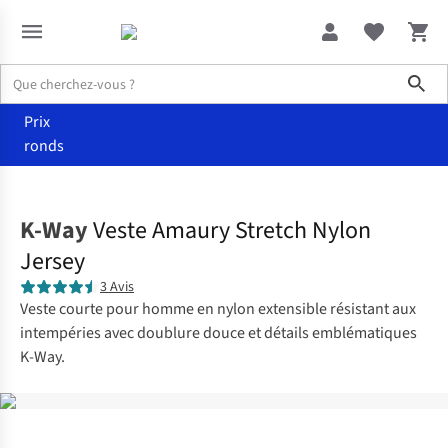
Sho
Prix
ronds
Vêtements
Manteaux
K-Way
Veste Amaury Stretch Nylon
Jersey
3 Avis
Veste courte pour homme en nylon extensible résistant aux
intempéries avec doublure douce et détails emblématiques
K-Way.