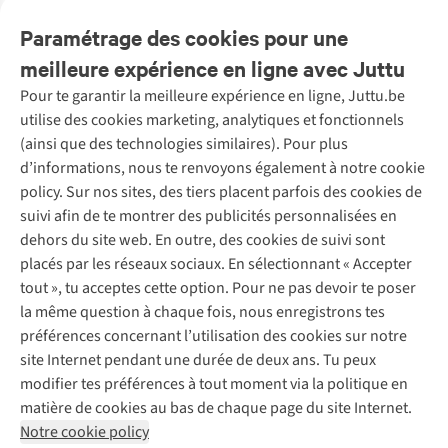
disponibles
disponible
disponibles
disponibles
disponibles
disponibles
disponibles
disponibles
Paramétrage des cookies pour une
meilleure expérience en ligne avec Juttu
Pour te garantir la meilleure expérience en ligne, Juttu.be
Service client
utilise des cookies marketing, analytiques et fonctionnels
(ainsi que des technologies similaires). Pour plus
Questions fréquentes
d’informations, nous te renvoyons également à notre cookie
Nos services
Commander
policy. Sur nos sites, des tiers placent parfois des cookies de
Payer
Vintage - ReJUsed
suivi afin de te montrer des publicités personnalisées en
Juttu
10 % réduction étudiants
Atelier de couture
dehors du site web. En outre, des cookies de suivi sont
Klarna : post-paiement
Personal shopping
placés par les réseaux sociaux. En sélectionnant « Accepter
Qui sommes-nous ?
Livraison
Boîte à vêtements
tout », tu acceptes cette option. Pour ne pas devoir te poser
Juttu Friends
Abonne-toi à la newsletter
Retourner
Événements / ateliers
la même question à chaque fois, nous enregistrons tes
Inspiration
Rétractation d'une commande
préférences concernant l’utilisation des cookies sur notre
Travailler chez Juttu
Garantie
Suivez-nous
site Internet pendant une durée de deux ans. Tu peux
Nos magasins
Contact
modifier tes préférences à tout moment via la politique en
Le monde de Juttu
matière de cookies au bas de chaque page du site Internet.
Entrepreneuriat responsable
Notre cookie policy
Déclaration d’accessibilité