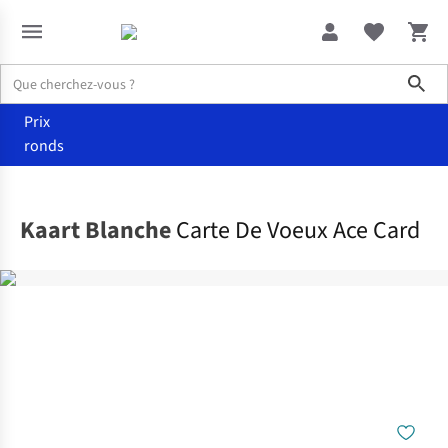
Sho
Prix
ronds
Accueil
Maison & décoration
Kaart Blanche
Carte De Voeux Ace Card