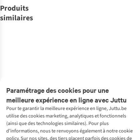
Produits
similaires
All the ways to
All the ways to
Kaart Blanche
All the ways to
All the ways to
All the ways to
say
say
Carte De
Carte De Voeux
Carte De
say
say
Carte De
say
Carte De
Carte De
Voeux Older
Voeux
Cheers Girl
Voeux
Voeux Friends
Voeux Girl In A
1
1
4
5
Wiser Cake
Newlyweds
Whatever Cat
Forever
Cake
€3,95
€3,95
€4,50
€3,95
€3,95
€3,95
Cheers
Bday
1
couleur
1
couleur
1
couleur
1
couleur
1
couleur
1
couleur
disponible
disponible
disponible
disponible
disponible
disponible
Paramétrage des cookies pour une
meilleure expérience en ligne avec Juttu
Pour te garantir la meilleure expérience en ligne, Juttu.be
Service client
utilise des cookies marketing, analytiques et fonctionnels
(ainsi que des technologies similaires). Pour plus
Questions fréquentes
d’informations, nous te renvoyons également à notre cookie
Nos services
Commander
policy. Sur nos sites, des tiers placent parfois des cookies de