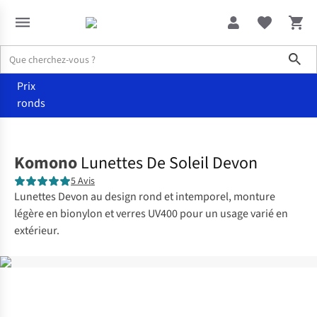
Sho
Prix
ronds
Accessoires
Lunettes de soleil
Komono
Lunettes De Soleil Devon
5 Avis
Lunettes Devon au design rond et intemporel, monture
légère en bionylon et verres UV400 pour un usage varié en
extérieur.