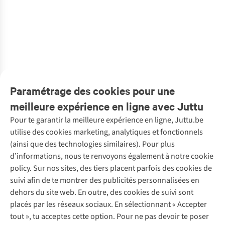
Komono
Komono
Komono
Komono
Komono
Lunettes de
Komono
Lunettes
Komono
Komono
Lunettes de
€69,00
€69,00
€45,00
€59,00
€59,00
€59,00
Accessoire
Soleil Matty
Ana
Lunettes De
Soleil Matty
Lunettes de
Lunettes De
Lunettes de
Lunettes
Soleil Devon
Soleil Liam
Soleil Francis
Soleil Madison
12
5
5
5
5
4
8
1
Eyewear Pouch
Metal
2
couleurs
4
couleurs
7
couleurs
1
couleur
3
couleurs
3
couleurs
€5,00
€69,00
€69,00
€59,00
€69,00
€59,00
€59,00
€69,00
disponibles
disponibles
disponibles
disponible
disponibles
disponibles
1
couleur
5
couleurs disponibles
4
couleurs
3
couleurs
5
couleurs disponibles
3
couleurs
2
couleurs
1
couleur
disponible
disponibles
disponibles
disponibles
disponibles
disponible
Paramétrage des cookies pour une
meilleure expérience en ligne avec Juttu
Pour te garantir la meilleure expérience en ligne, Juttu.be
Service client
utilise des cookies marketing, analytiques et fonctionnels
(ainsi que des technologies similaires). Pour plus
Questions fréquentes
d’informations, nous te renvoyons également à notre cookie
Nos services
Commander
policy. Sur nos sites, des tiers placent parfois des cookies de
Payer
Vintage - ReJUsed
suivi afin de te montrer des publicités personnalisées en
Juttu
10 % réduction étudiants
Atelier de couture
dehors du site web. En outre, des cookies de suivi sont
Klarna : post-paiement
Personal shopping
placés par les réseaux sociaux. En sélectionnant « Accepter
Qui sommes-nous ?
Livraison
Boîte à vêtements
tout », tu acceptes cette option. Pour ne pas devoir te poser
Juttu Friends
Abonne-toi à la newsletter
Retourner