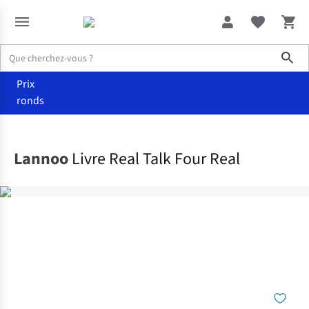
Sho
Prix
ronds
Maison
Jouets
Lannoo
Livre Real Talk Four Real