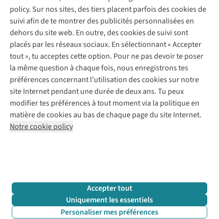
Commander
policy. Sur nos sites, des tiers placent parfois des cookies de
Payer
Vintage - ReJUsed
suivi afin de te montrer des publicités personnalisées en
Juttu
10 % réduction étudiants
Atelier de couture
dehors du site web. En outre, des cookies de suivi sont
Klarna : post-paiement
Personal shopping
placés par les réseaux sociaux. En sélectionnant « Accepter
Qui sommes-nous ?
Livraison
Boîte à vêtements
tout », tu acceptes cette option. Pour ne pas devoir te poser
Juttu Friends
Abonne-toi à la newsletter
Retourner
Événements / ateliers
la même question à chaque fois, nous enregistrons tes
Inspiration
Rétractation d'une commande
préférences concernant l’utilisation des cookies sur notre
Travailler chez Juttu
Garantie
Suivez-nous
site Internet pendant une durée de deux ans. Tu peux
Nos magasins
Contact
modifier tes préférences à tout moment via la politique en
Le monde de Juttu
matière de cookies au bas de chaque page du site Internet.
Entrepreneuriat responsable
Notre cookie policy
Déclaration d’accessibilité
Mentions légales
Politique de confidentialté
Conditions générales
Cookie policy
Retail Concepts N.V.,
Smallandlaan 9,
2660 Hoboken
team@juttu.be
+32 (0)3 828 30 15
Accepter tout
BTW BE 0416.762.280
Uniquement les essentiels
Personaliser mes préférences