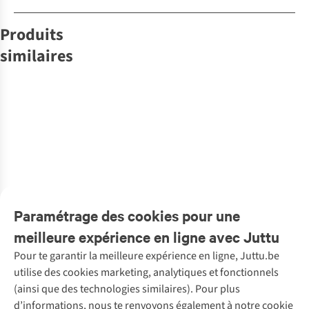
Produits
similaires
Spectrum
Lannoo
Altamira
Boekerij
Livre
Lannoo
Livre
Spectrum
Livre
Livre
Livre
Livre
Vijf Minuten In
Bbq Peter De
Selfcare Voor
Dingen Die Je
Het Bon Ton
Mindful
De Morgen
Clercq
Elke Dag 50
Hoop Geven
Puzzelboek
Escapes -
Kaarten
Limited Ed.
Meditaties 55
€25,00
€29,99
€19,99
€18,99
€17,99
€25,00
Kaarten
1
couleur
1
couleur
1
couleur
1
couleur
1
couleur
1
couleur
disponible
disponible
disponible
disponible
disponible
disponible
Paramétrage des cookies pour une
meilleure expérience en ligne avec Juttu
Pour te garantir la meilleure expérience en ligne, Juttu.be
Service client
utilise des cookies marketing, analytiques et fonctionnels
(ainsi que des technologies similaires). Pour plus
Questions fréquentes
d’informations, nous te renvoyons également à notre cookie
Nos services