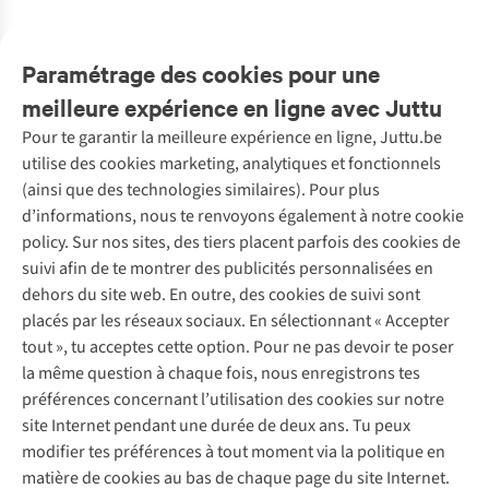
%
2
couleurs
1
couleur
1
couleur
1
couleur
disponibles
disponible
disponible
disponible
Paramétrage des cookies pour une
meilleure expérience en ligne avec Juttu
Pour te garantir la meilleure expérience en ligne, Juttu.be
Service client
utilise des cookies marketing, analytiques et fonctionnels
(ainsi que des technologies similaires). Pour plus
Questions fréquentes
d’informations, nous te renvoyons également à notre cookie
Nos services
Commander
policy. Sur nos sites, des tiers placent parfois des cookies de
Payer
Vintage - ReJUsed
suivi afin de te montrer des publicités personnalisées en
Juttu
10 % réduction étudiants
Atelier de couture
dehors du site web. En outre, des cookies de suivi sont
Klarna : post-paiement
Personal shopping
placés par les réseaux sociaux. En sélectionnant « Accepter
Qui sommes-nous ?
Livraison
Boîte à vêtements
tout », tu acceptes cette option. Pour ne pas devoir te poser
Juttu Friends
Abonne-toi à la newsletter
Retourner
Événements / ateliers
la même question à chaque fois, nous enregistrons tes
Inspiration
Rétractation d'une commande
préférences concernant l’utilisation des cookies sur notre
Travailler chez Juttu
Garantie
Suivez-nous
site Internet pendant une durée de deux ans. Tu peux
Nos magasins
Contact
modifier tes préférences à tout moment via la politique en
Le monde de Juttu
matière de cookies au bas de chaque page du site Internet.
Entrepreneuriat responsable