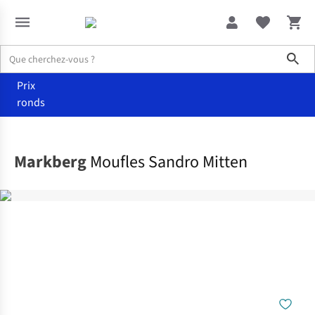
Sho
Prix
ronds
Accessoires
Gants
Markberg
Moufles Sandro Mitten