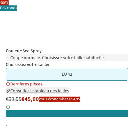
-55%
Prix ronds
Couleur
:
Sea Spray
Coupe normale. Choisissez votre taille habituelle.
Choisissez votre taille:
EU 42
Dernières pièces
Consultez le tableau des tailles
€99,95
€45,00
Vous économisez €54,95