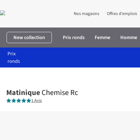
Nos magasins
Offres d'emplois
New collection
Prix ronds
Femme
Homme
Prix
ronds
Accueil
Homme
Vêtements
Chemises
Chemise Rc
Matinique
Chemise Rc
1 Avis