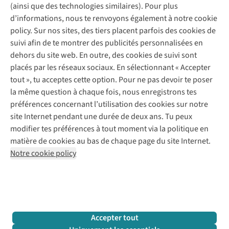
(ainsi que des technologies similaires). Pour plus
Questions fréquentes
d’informations, nous te renvoyons également à notre cookie
Nos services
Commander
policy. Sur nos sites, des tiers placent parfois des cookies de
Payer
Vintage - ReJUsed
suivi afin de te montrer des publicités personnalisées en
Juttu
10 % réduction étudiants
Atelier de couture
dehors du site web. En outre, des cookies de suivi sont
Klarna : post-paiement
Personal shopping
placés par les réseaux sociaux. En sélectionnant « Accepter
Qui sommes-nous ?
Livraison
Boîte à vêtements
tout », tu acceptes cette option. Pour ne pas devoir te poser
Juttu Friends
Abonne-toi à la newsletter
Retourner
Événements / ateliers
la même question à chaque fois, nous enregistrons tes
Inspiration
Rétractation d'une commande
préférences concernant l’utilisation des cookies sur notre
Travailler chez Juttu
Garantie
Suivez-nous
site Internet pendant une durée de deux ans. Tu peux
Nos magasins
Contact
modifier tes préférences à tout moment via la politique en
Le monde de Juttu
matière de cookies au bas de chaque page du site Internet.
Entrepreneuriat responsable
Notre cookie policy
Déclaration d’accessibilité
Mentions légales
Politique de confidentialté
Conditions générales
Cookie policy
Retail Concepts N.V.,
Smallandlaan 9,
2660 Hoboken
team@juttu.be
+32 (0)3 828 30 15
Accepter tout
BTW BE 0416.762.280