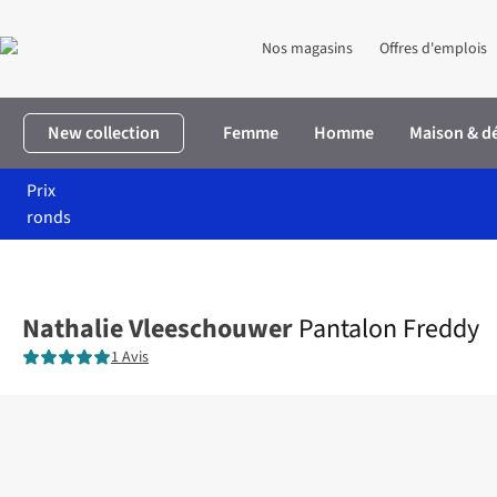
Nos magasins
Offres d'emplois
New collection
Femme
Homme
Maison & d
Prix
ronds
Accueil
Femme
Vêtements
Pantalons
Pantalon Freddy
Nathalie Vleeschouwer
Pantalon Freddy
1 Avis