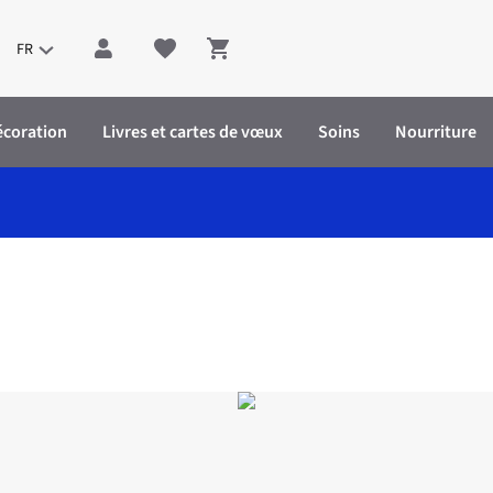
FR
Shopping cart
écoration
Livres et cartes de vœux
Soins
Nourriture