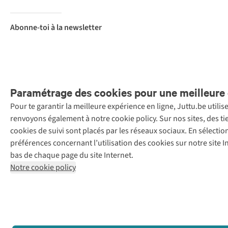
Abonne-toi à la newsletter
Paramétrage des cookies pour une meilleure 
Pour te garantir la meilleure expérience en ligne, Juttu.be utili
Menti
renvoyons également à notre cookie policy. Sur nos sites, des ti
Retail Concepts
cookies de suivi sont placés par les réseaux sociaux. En sélecti
N.V.,
préférences concernant l’utilisation des cookies sur notre site
Smallandlaan
bas de chaque page du site Internet.
9, 2660
Notre cookie policy
Hoboken
+32 (0)3 828
30 15
team@juttu.be