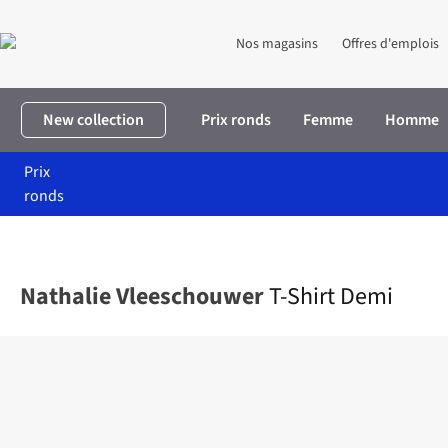
Nos magasins
Offres d'emplois
New collection
Prix ronds
Femme
Homme
Prix
ronds
Accueil
Femme
Vêtements
T-shirts & tops
T-Shirt Demi
Nathalie Vleeschouwer
T-Shirt Demi