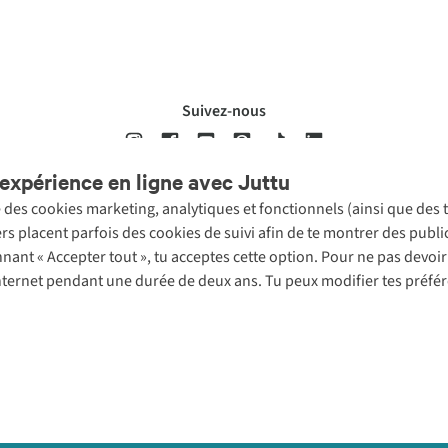
Suivez-nous
expérience en ligne avec Juttu
se des cookies marketing, analytiques et fonctionnels (ainsi que des
ons légales
Politique de confidentialté
Conditions générales
Cookie 
ers placent parfois des cookies de suivi afin de te montrer des publ
onnant « Accepter tout », tu acceptes cette option. Pour ne pas devo
 Internet pendant une durée de deux ans. Tu peux modifier tes préfé