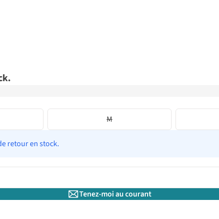
ck.
M
de retour en stock.
Tenez-moi au courant