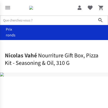
Sho
Prix
ronds
Nourriture
Manger
Nicolas Vahé
Nourriture Gift Box, Pizza
Kit - Seasoning & Oil, 310 G