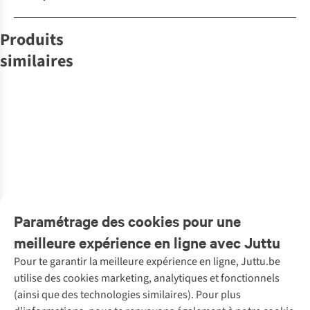
Produits
similaires
Greenomic
Nicolas Vahé
Nicolas Vahé
Mill & Mortar
Greenomic
Mill & Mortar
Nourriture Gift
Nourriture Gift
Gift Box,
Nourriture The
Nourriture Gift
Nourriture Grill
Set Rose Salt +
Box, Salt &
Nicolas Vahé
Spice Box-
Set Lemon
Champions
Steak Pepper
Pepper, The
Everyday
Veggie Lover
Pepper & Sea
€31,00
€42,95
€26,95
€31,95
€29,95
€31,95
Mixed Story,
Essentials - Salt
Salt Flakes
13011512
& Pepper
1
couleur
1
couleur
1
couleur
1
couleur
1
couleur
1
couleur
disponible
disponible
disponible
disponible
disponible
disponible
Paramétrage des cookies pour une
meilleure expérience en ligne avec Juttu
Pour te garantir la meilleure expérience en ligne, Juttu.be
Service client
utilise des cookies marketing, analytiques et fonctionnels
(ainsi que des technologies similaires). Pour plus
Questions fréquentes