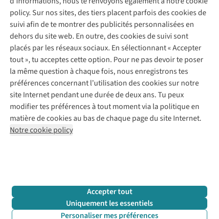
d’informations, nous te renvoyons également à notre cookie
Nos services
Commander
policy. Sur nos sites, des tiers placent parfois des cookies de
Payer
Vintage - ReJUsed
suivi afin de te montrer des publicités personnalisées en
Juttu
10 % réduction étudiants
Atelier de couture
dehors du site web. En outre, des cookies de suivi sont
Klarna : post-paiement
Personal shopping
placés par les réseaux sociaux. En sélectionnant « Accepter
Qui sommes-nous ?
Livraison
Boîte à vêtements
tout », tu acceptes cette option. Pour ne pas devoir te poser
Juttu Friends
Abonne-toi à la newsletter
Retourner
Événements / ateliers
la même question à chaque fois, nous enregistrons tes
Inspiration
Rétractation d'une commande
préférences concernant l’utilisation des cookies sur notre
Travailler chez Juttu
Garantie
Suivez-nous
site Internet pendant une durée de deux ans. Tu peux
Nos magasins
Contact
modifier tes préférences à tout moment via la politique en
Le monde de Juttu
matière de cookies au bas de chaque page du site Internet.
Entrepreneuriat responsable
Notre cookie policy
Déclaration d’accessibilité
Mentions légales
Politique de confidentialté
Conditions générales
Cookie policy
Retail Concepts N.V.,
Smallandlaan 9,
2660 Hoboken
team@juttu.be
+32 (0)3 828 30 15
Accepter tout
BTW BE 0416.762.280
Uniquement les essentiels
Personaliser mes préférences