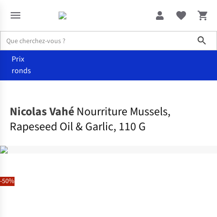
Sho
Prix
ronds
Nourriture
Manger
Nicolas Vahé
Nourriture Mussels,
Rapeseed Oil & Garlic, 110 G
-50%