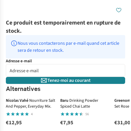
Ce produit est temporairement en rupture de
stock.
Nous vous contacterons par e-mail quand cet article 
sera de retour en stock.
Adresse e-mail
Tenez-moi au courant
Alternatives
Nicolas Vahé
Nourriture Salt
Baru
Drinking Powder
Greenom
And Pepper, Everyday Mix.
Spiced Chai Latte
Set Rose 
4
56
€12,95
€7,95
€31,00