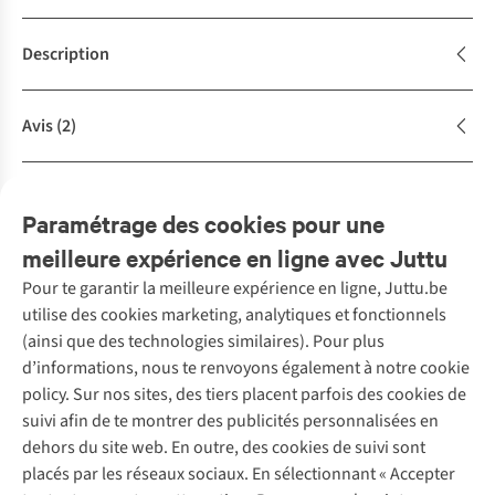
Description
Avis
(2)
Achète la tenue
Complétez le look
Paramétrage des cookies pour une
meilleure expérience en ligne avec Juttu
Pour te garantir la meilleure expérience en ligne, Juttu.be
Service client
utilise des cookies marketing, analytiques et fonctionnels
(ainsi que des technologies similaires). Pour plus
Questions fréquentes
d’informations, nous te renvoyons également à notre cookie
Nos services
Commander
policy. Sur nos sites, des tiers placent parfois des cookies de
Payer
Vintage - ReJUsed
suivi afin de te montrer des publicités personnalisées en
Juttu
10 % réduction étudiants
Atelier de couture
dehors du site web. En outre, des cookies de suivi sont
Klarna : post-paiement
Personal shopping
placés par les réseaux sociaux. En sélectionnant « Accepter
Qui sommes-nous ?
Livraison